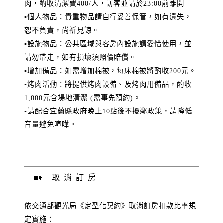
肉，酌收清潔費400/人，訪客並請於23:00前離開
▪️個人物品：貴重物品請自行妥善保管，如有遺失，
恕不負責，尚祈見諒。
▪️設施物品：公共區域與客房內設施請愛惜使用，並
請勿帶走，如有損壞須照價賠償。
▪️增加備品：如需增加棉被，每床棉被將酌收200元。
▪️烤肉活動：將提供烤肉設備、及烤肉用備品，酌收
1,000元含場地清潔 (需事先預約)。
▪️請配合宜蘭縣政府晚上10點後不擾鄰政策，請降低
音量避免喧嘩。
🏡 取消訂房
依交通部觀光局《定型化契約》取消訂房扣款比率規
定實施：