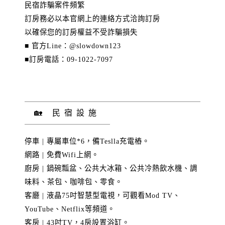
民宿詐騙案件頻繁
訂房務必以本官網上的連絡方式洽詢訂房
以確保您的訂房權益不受詐騙損失
■ 官方Line：@slowdown123
■訂房電話：09-1022-7097
🏡 民宿設施
停車 | 專屬車位*6，備Teslla充電樁。
網路 | 免費Wifi上網。
廚房 | 鍋碗瓢盆、公共大冰箱、公共冷熱飲水機、調
味料、茶包、咖啡包、零食。
客廳 | 液晶75吋智慧型電視，可觀看Mod TV、
YouTube、Netflix等頻道。
客房 | 43吋TV，4房設置浴缸。