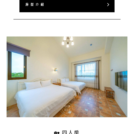
房 型 介 紹
🏡 四人房