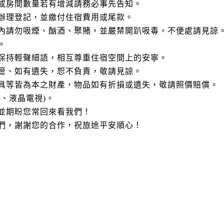
數或房間數量若有增減請務必事先告知。
便辦理登記，並繳付住宿費用或尾款。
間內請勿吸煙、酗酒、聚賭，並嚴禁開趴吸毒，不便處請見諒
。
客保持輕聲細語，相互尊重住宿空間上的安寧。
保管、如有遺失，恕不負責，敬請見諒。
器具等皆為本之財產，物品如有折損或遺失，敬請照價賠償。
舖、液晶電視)。
，並期盼您常回來看我們！
我們，謝謝您的合作，祝旅途平安順心！