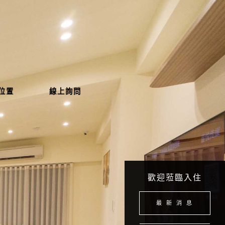
位置
線上詢問
歡迎蒞臨入住
最 新 消 息