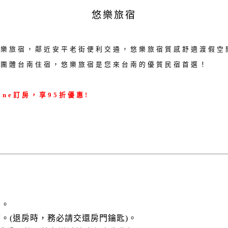
悠樂旅宿
悠樂旅宿，鄰近安平老街便利交通，悠樂旅宿質感舒適渡假空
是團體台南住宿，悠樂旅宿是您來台南的優質民宿首選！
ine訂房，享95折優惠!
後。
以前。(退房時，務必請交還房門鑰匙)。