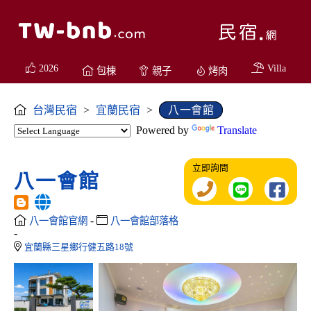
2026
Villa
包棟
親子
烤肉
台灣民宿
>
宜蘭民宿
>
八一會館
Powered by
Translate
立即詢問
八一會館
-
八一會館官網
八一會館部落格
-
宜蘭縣三星鄉行健五路18號