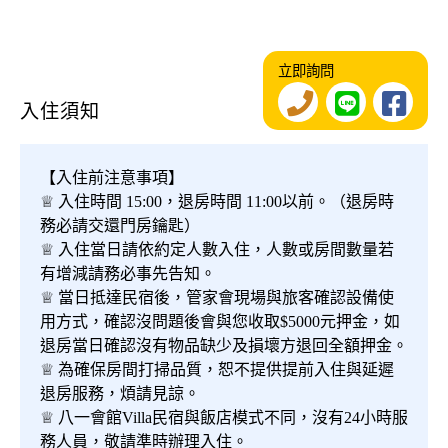
立即詢問
入住須知
【入住前注意事項】
♕ 入住時間 15:00，退房時間 11:00以前。（退房時
務必請交還門房鑰匙）
♕ 入住當日請依約定人數入住，人數或房間數量若
有增減請務必事先告知。
♕ 當日抵達民宿後，管家會現場與旅客確認設備使
用方式，確認沒問題後會與您收取$5000元押金，如
退房當日確認沒有物品缺少及損壞方退回全額押金。
♕ 為確保房間打掃品質，恕不提供提前入住與延遲
退房服務，煩請見諒。
♕ 八一會館Villa民宿與飯店模式不同，沒有24小時服
務人員，敬請準時辦理入住。