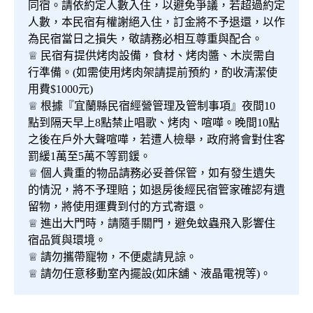
同宿。請依約定人數入住，以避免爭議，若超過約定
人數，本民宿有權謝絕入住，訂金將不予退還，以作
為民宿當日之損失，敬請務必相互尊重與配合。
♕ 民宿有提供烤肉設備，食材、烤肉醬、木炭需自
行準備。(如需使用烤肉架請提前預約，酌收清潔使
用費$1000元)
♕ 根據『宜蘭縣民宿經營管理及管制事項』夜間10
點到隔天早上8點禁止唱歌、烤肉、喧嘩。晚間10點
之後在戶外大聲喧嘩，若遭人檢舉，政府將會對住客
罰緩1萬至5萬不等罰鍰。
♕ 個人貴重的物品請務必妥善保管，如有發生遺失
的情況，將不予理賠；如退房後經民宿管家確認有遺
留物，將使用運費到付的方式寄還。
♕ 進出大門時，請隨手關門，避免蚊蟲飛入影響住
宿品質與環境。
♕ 請勿攜帶寵物，不便處請見諒。
♕ 請勿任意移動室內擺設(如床舖、液晶電視等)。