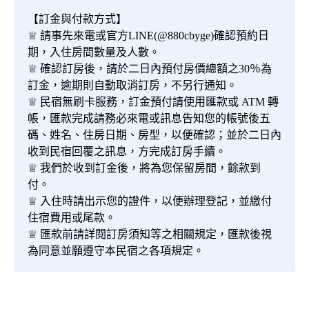
【訂金與付款方式】
♕ 請事先來電或官方LINE(@880cbyge)確認預約日
期，入住房間數量及人數。
♕ 確認訂房後，請於二日內預付房價總額之30％為
訂金，逾期則自動取消訂房，不另行通知。
♕ 民宿無刷卡服務，訂金預付請使用匯款或 ATM 轉
帳，匯款完成請務必來電或訊息告知您的帳號後五
碼、姓名、住房日期、房型，以便確認；並於二日內
收到民宿回覆之訊息，方完成訂房手續。
♕ 我們於收到訂金後，將為您保留房間，餘款到
付。
♕ 入住時請出示您的證件，以便辦理登記，並繳付
住宿費用或尾款。
♕ 匯款前請詳閱訂房須知等之相關規定，匯款後視
為同意並願遵守本民宿之各項規定。