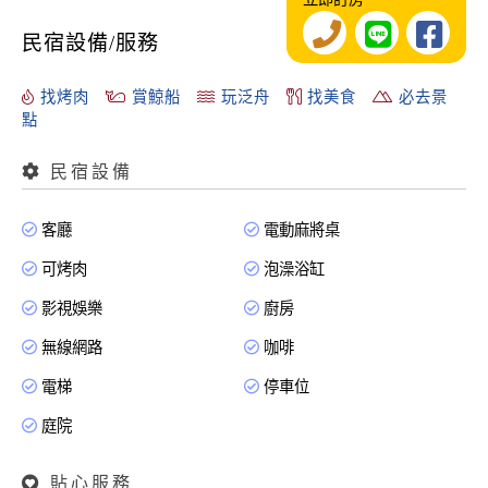
民宿設備/服務
找烤肉
賞鯨船
玩泛舟
找美食
必去景
點
民宿設備
客廳
電動麻將桌
可烤肉
泡澡浴缸
影視娛樂
廚房
無線網路
咖啡
電梯
停車位
庭院
貼心服務