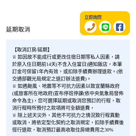
立即詢問
延期取消
【取消訂房/延期】
♕ 如因故不能成行或更改住宿日期等私人因素，請
於原入住日期前14天(不含入住當日)通知飯店，本筆
訂金可保留1年內有效，或扣除手續費辦理退款。(依
交通部觀光局規定之退訂辦法退費)。
♕ 如遇颱風、地震等不可抗力因素以致宜蘭縣政府
(或旅客所在地政府)宣布停班停課(依中央氣象局發佈
命令為主)，您可選擇延期或取消您預訂的行程，取
消行程時所預付之款項將可全額退費，
♕ 除上述天災外，其他不可抗力之情況致行程異動
或取消，將依定型化契約之取消規定，扣除手續費後
徑行退款，取消預訂最高收取住房總費用之30%