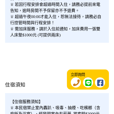
♕ 若因行程安排會超過時間入住，請務必提前來電
告知，逾時房間不予保留亦不予退費。
♕ 超過午夜00:00才能入住，恕無法接待，請務必自
行控管時間與行程安排！
♕ 需加床服務，請於入住前通知，加床費用一張雙
人床墊$1000元 (可提供兩床)
立即詢問
住宿須知
【住宿服務須知】
♕ 本民宿禁止室內轟趴、吸毒、抽煙、吃檳榔（含
廁所及浴室），經發現室內有菸蒂, 將索賠$3000元