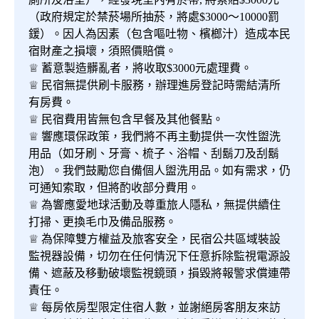
（政府規定於禁菸場所抽菸，將處$3000～10000罰
鍰）。因人為因素（包含嘔吐物、檳榔汁）造成本民
宿財產之損壞，須照價賠償。
♕ 蓄意製造髒亂者，將收取$3000元處理費。
♕ 民宿無提供刷卡服務，辦理進房登記時需結清所
有房費。
♕ 民宿費用皆無包含早餐及其他餐點。
♕ 響應環保政策，我們將不再主動提供一次性盥洗
用品（如牙刷、牙膏、梳子、浴帽、刮鬍刀及刮鬍
泡）。我們鼓勵您自備個人盥洗用品。如有需求，仍
可通知索取，但將酌收部分費用。
♕ 為響應愛地球活動及尊重旅人隱私，無提供續住
打掃、更換毛巾及備品服務。
♕ 為保障雙方權益及旅客安全，民宿公共區域裝設
監視器設備，切勿在任何情況下任意拆除監視電源設
備、遮蔽及移動破壞監視鏡頭，損毀將報警求償連帶
責任。
♕ 每房依房型限定住宿人數，並謝絕房客朋友來訪