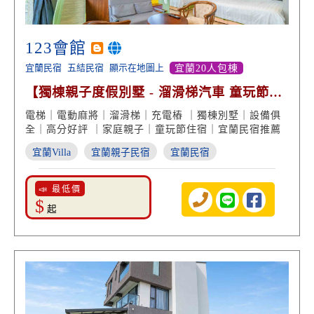
123會館
宜蘭民宿
五結民宿
顯示在地圖上
宜蘭20人包棟
【獨棟親子度假別墅 - 溜滑梯汽車 童玩節旁
高分好評】
電梯｜電動麻將｜溜滑梯｜充電樁 ｜獨棟別墅｜設備俱
全｜高分好評 ｜家庭親子｜童玩節住宿｜宜蘭民宿推薦
宜蘭Villa
宜蘭親子民宿
宜蘭民宿
📣 最低價
$
起