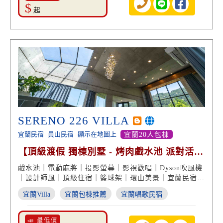
$
起
SERENO 226 VILLA
宜蘭民宿
員山民宿
顯示在地圖上
宜蘭20人包棟
【頂級渡假 獨棟別墅 - 烤肉戲水池 派對活動
品味住宿】
戲水池｜電動麻將｜投影螢幕｜影視歡唱｜Dyson吹風機
｜設計師風｜頂級住宿｜籃球架｜環山美景｜宜蘭民宿
Villa推薦
宜蘭Villa
宜蘭包棟推薦
宜蘭唱歌民宿
📣 最低價