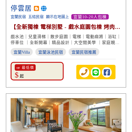
停雲居
宜蘭民宿
五結民宿
顯示在地圖上
宜蘭10-20人包棟
【全新獨棟 電梯別墅 - 戲水庭園包棟 烤肉歡
唱 星級享受】
戲水池｜兒童滑梯｜散步庭園｜電梯｜電動麻將｜浴缸｜
停車位 ｜全新開幕｜精品設計｜大空間美學 ｜家庭親子
｜大小團體住宿｜宜蘭民宿推薦
宜蘭Villa
宜蘭泳池民宿
宜蘭民宿推薦
📣 最低價
$
起