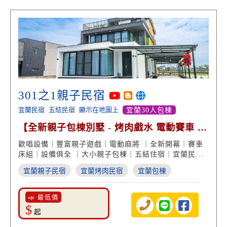
301之1親子民宿
宜蘭民宿
五結民宿
顯示在地圖上
宜蘭30人包棟
【全新親子包棟別墅 - 烤肉戲水 電動賽車 室
內溜滑梯】
歡唱設備｜豐富親子遊戲｜電動麻將 ｜全新開幕｜賽車
床組｜設備俱全 ｜大小親子包棟｜五結住宿｜宜蘭民宿
推薦
宜蘭親子民宿
宜蘭烤肉民宿
宜蘭包棟
📣 最低價
$
起