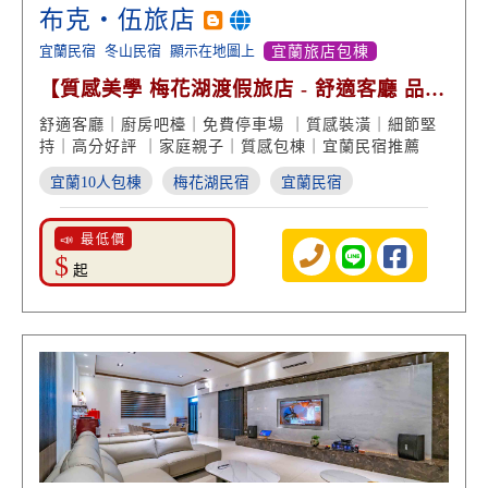
布克‧伍旅店
宜蘭民宿
冬山民宿
顯示在地圖上
宜蘭旅店包棟
【質感美學 梅花湖渡假旅店 - 舒適客廳 品味
生活】
舒適客廳｜廚房吧檯｜免費停車場 ｜質感裝潢｜細節堅
持｜高分好評 ｜家庭親子｜質感包棟｜宜蘭民宿推薦
宜蘭10人包棟
梅花湖民宿
宜蘭民宿
📣 最低價
$
起