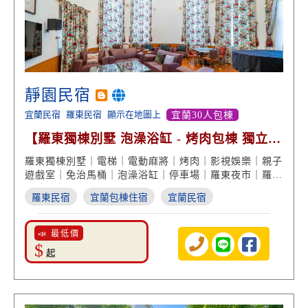
靜園民宿
宜蘭民宿
羅東民宿
顯示在地圖上
宜蘭30人包棟
【羅東獨棟別墅 泡澡浴缸 - 烤肉包棟 獨立停
車場】
羅東獨棟別墅｜電梯｜電動麻將｜烤肉｜影視娛樂｜親子
遊戲室｜免治馬桶｜泡澡浴缸｜停車場｜羅東夜市｜羅東
住宿
羅東民宿
宜蘭包棟住宿
宜蘭民宿
📣 最低價
$
起