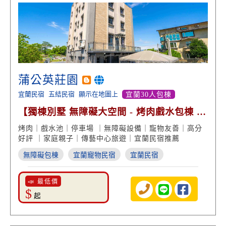
蒲公英莊園
宜蘭民宿
五結民宿
顯示在地圖上
宜蘭30人包棟
【獨棟別墅 無障礙大空間 - 烤肉戲水包棟 高
分好評】
烤肉｜戲水池｜停車場 ｜無障礙設備｜寵物友善｜高分
好評 ｜家庭親子｜傳藝中心旅遊｜宜蘭民宿推薦
無障礙包棟
宜蘭寵物民宿
宜蘭民宿
📣 最低價
$
起