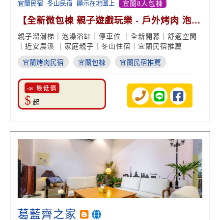
宜蘭民宿
冬山民宿
顯示在地圖上
宜蘭8人包棟
【全新微包棟 親子遊戲玩樂 - 戶外烤肉 泡澡
浴缸享受】
親子溜滑梯｜泡澡浴缸｜停車位 ｜全新開幕｜舒適空間
｜近安農溪 ｜家庭親子｜冬山住宿｜宜蘭民宿推薦
宜蘭烤肉民宿
宜蘭包棟
宜蘭民宿推薦
📣 最低價
$
起
葛藍齊之家