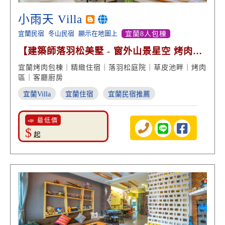
小雨天 Villa
宜蘭民宿
冬山民宿
顯示在地圖上
宜蘭8人包棟
【建築師落羽松美墅 - 窗外山景星空 烤肉渡
假享受】
宜蘭烤肉包棟｜精緻住宿｜落羽松庭院｜草皮池畔｜烤肉
區｜客廳廚房
宜蘭Villa
宜蘭住宿
宜蘭民宿推薦
📣 最低價
$
起