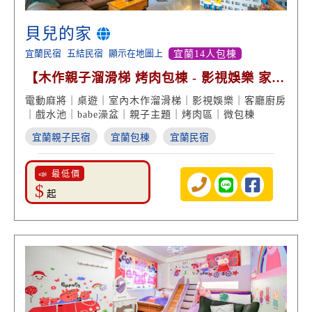
貝兒的家
宜蘭民宿
五結民宿
顯示在地圖上
宜蘭14人包棟
【木作親子溜滑梯 烤肉包棟 - 影視娛樂 家庭
度假】
電動麻將｜桌遊｜室內木作溜滑梯｜影視娛樂｜客廳廚房
｜戲水池｜babe澡盆｜親子主題｜烤肉區｜微包棟
宜蘭親子民宿
宜蘭包棟
宜蘭民宿
📣 最低價
$
起