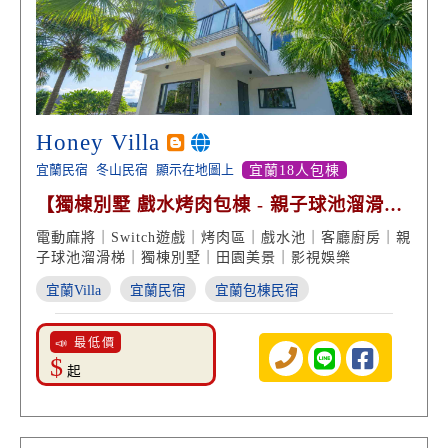
Honey Villa
宜蘭民宿
冬山民宿
顯示在地圖上
宜蘭18人包棟
【獨棟別墅 戲水烤肉包棟 - 親子球池溜滑
梯】
電動麻將｜Switch遊戲｜烤肉區｜戲水池｜客廳廚房｜親
子球池溜滑梯｜獨棟別墅｜田園美景｜影視娛樂
宜蘭Villa
宜蘭民宿
宜蘭包棟民宿
📣 最低價
$
起