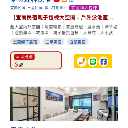
宜蘭民宿
三星民宿
顯示在地圖上
宜蘭20人包棟
【宜蘭民宿親子包棟大空間 - 戶外泳池室內
木屋溜滑梯】
超大室內外空間｜隨選電影｜質感體驗｜戲水池｜滑草場
｜遊戲專區｜故事區｜親子優質包棟｜大自然｜大小孩同
樂
宜蘭親子民宿
三星民宿
宜蘭民宿
📣 最低價
$
起