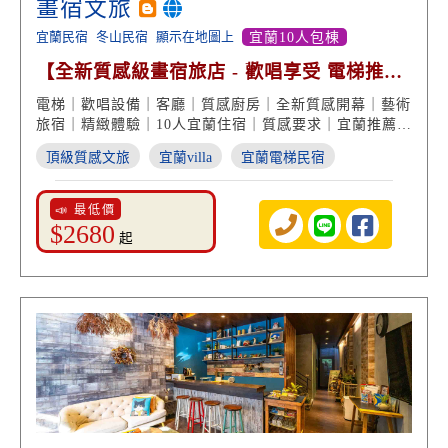
畫宿文旅
宜蘭民宿
冬山民宿
顯示在地圖上
宜蘭10人包棟
【全新質感級畫宿旅店 - 歡唱享受 電梯推
薦】
電梯｜歡唱設備｜客廳｜質感廚房｜全新質感開幕｜藝術
旅宿｜精緻體驗｜10人宜蘭住宿｜質感要求｜宜蘭推薦民
宿
頂級質感文旅
宜蘭villa
宜蘭電梯民宿
📣 最低價
$2680
起