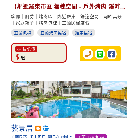
【鄰近羅東市區 獨棟空間 - 戶外烤肉 溪畔美
景】
客廳｜廚房｜烤肉區｜鄰近羅東｜舒適空間｜河畔美景
｜家庭親子｜烤肉包棟｜宜蘭民宿度假
宜蘭包棟
宜蘭烤肉民宿
羅東民宿
📣 最低價
$
起
藝景居
宜蘭民宿
冬山民宿
顯示在地圖上
宜蘭16人包棟