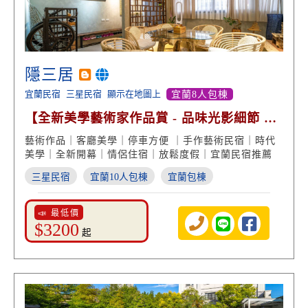
隱三居
宜蘭民宿
三星民宿
顯示在地圖上
宜蘭8人包棟
【全新美學藝術家作品賞 - 品味光影細節 時
光空間之旅】
藝術作品｜客廳美學｜停車方便 ｜手作藝術民宿｜時代
美學｜全新開幕｜情侶住宿｜放鬆度假｜宜蘭民宿推薦
三星民宿
宜蘭10人包棟
宜蘭包棟
📣 最低價
$3200
起