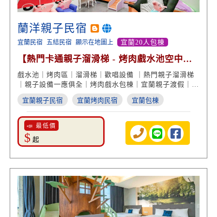
蘭洋親子民宿
宜蘭民宿
五結民宿
顯示在地圖上
宜蘭20人包棟
【熱門卡通親子溜滑梯 - 烤肉戲水池空中美
景】
戲水池｜烤肉區｜溜滑梯｜歡唱設備 ｜熱門親子溜滑梯
｜親子設備一應俱全｜烤肉戲水包棟｜宜蘭親子渡假｜家
庭旅遊
宜蘭親子民宿
宜蘭烤肉民宿
宜蘭包棟
📣 最低價
$
起