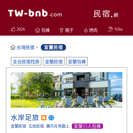
2026
Villa
包棟
親子
烤肉
台灣民宿
>
宜蘭民宿
全台民宿找房
宜蘭民宿
宜蘭包棟
水岸足旅
宜蘭民宿
五結民宿
顯示在地圖上
宜蘭15人包棟