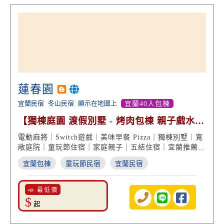
蓮春園
宜蘭民宿
冬山民宿
顯示在地圖上
宜蘭40人包棟
【獨棟庭園 渡假別墅 - 烤肉包棟 親子戲水
近童玩節】
電動麻將｜Switch遊戲｜美味早餐 Pizza｜獨棟別墅｜寬
敞庭院｜童玩節住宿｜家庭親子｜五結住宿｜宜蘭推薦民
宿
宜蘭包棟
童玩節民宿
宜蘭民宿
📣 最低價
$
起