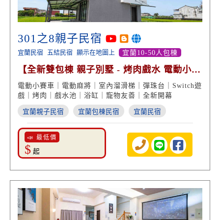
301之8親子民宿
宜蘭民宿
五結民宿
顯示在地圖上
宜蘭10-50人包棟
【全新雙包棟 親子別墅 - 烤肉戲水 電動小賽
車】
電動小賽車｜電動麻將｜室內溜滑梯｜彈珠台｜Switch遊
戲｜烤肉｜戲水池｜浴缸｜寵物友善｜全新開幕
宜蘭親子民宿
宜蘭包棟民宿
宜蘭民宿
📣 最低價
$
起