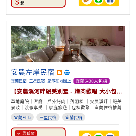
$
起
安農左岸民宿
宜蘭民宿
三星民宿
顯示在地圖上
宜蘭6-30人包棟
【安農溪河畔絕美別墅 - 烤肉歡唱 大小包棟
都ＯＫ】
草地庭院｜客廳｜戶外烤肉｜落羽松 ｜安農溪畔｜絕美
景致｜渡假享受 ｜家庭旅遊｜包棟歡聚｜宜蘭住宿推薦
宜蘭Villa
三星民宿
宜蘭民宿
📣 最低價