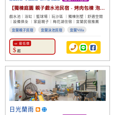
【獨棟庭園 親子戲水池民宿 - 烤肉包棟 泡澡
享受】
戲水池｜浴缸｜籃球場｜玩沙區 ｜獨棟別墅｜舒適空間
｜設備俱全 ｜家庭親子｜梅花湖住宿｜宜蘭民宿推薦
宜蘭親子民宿
宜蘭泳池民宿
宜蘭Villa
📣 最低價
$
起
日光蘭雨