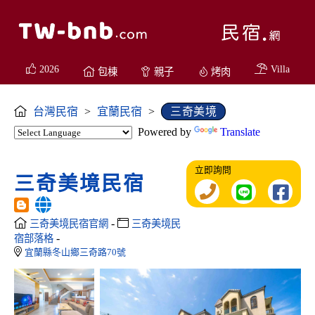
2026
Villa
包棟
親子
烤肉
台灣民宿
>
宜蘭民宿
>
三奇美境
Powered by
Translate
立即詢問
三奇美境民宿
-
三奇美境民宿官網
三奇美境民
-
宿部落格
宜蘭縣冬山鄉三奇路70號