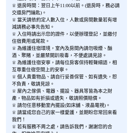
♕ 退房時間：翌日上午11:00以前。(退房時，務必請
交還房門鑰匙)。
♕ 當天請依約定人數入住，人數或房間數量若有增
減請務必事先告知。
♕ 入住時請出示您的證件，以便辦理登記，並繳付
住宿費用或尾款。
♕ 為維護住宿環境，室內及房間內請勿吸煙、酗
酒、聚賭，並嚴禁開趴吸毒，不便處請見諒。
♕ 為維護住宿安寧，請每位房客保持輕聲細語，相
互尊重住宿空間上的安寧。
♕ 個人貴重物品、請自行妥善保管、如有遺失，恕
不負責，敬請見諒。
♕ 屋內之傢俱、電器、擺設、器具等皆為本之財
產，物品如有折損或遺失，敬請照價賠償。
♕ 請勿任意移動室內擺設(如床舖、液晶電視)。
♕ 請當成您自己的家一樣愛護，並期盼您常回來看
我們！
♕ 若有服務不周之處，請告訴我們，謝謝您的合