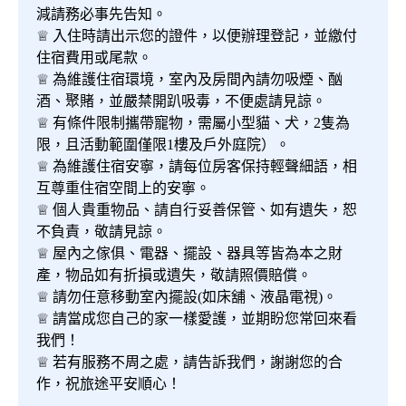
減請務必事先告知。
♕ 入住時請出示您的證件，以便辦理登記，並繳付
住宿費用或尾款。
♕ 為維護住宿環境，室內及房間內請勿吸煙、酗
酒、聚賭，並嚴禁開趴吸毒，不便處請見諒。
♕ 有條件限制攜帶寵物，需屬小型貓、犬，2隻為
限，且活動範圍僅限1樓及戶外庭院）。
♕ 為維護住宿安寧，請每位房客保持輕聲細語，相
互尊重住宿空間上的安寧。
♕ 個人貴重物品、請自行妥善保管、如有遺失，恕
不負責，敬請見諒。
♕ 屋內之傢俱、電器、擺設、器具等皆為本之財
產，物品如有折損或遺失，敬請照價賠償。
♕ 請勿任意移動室內擺設(如床舖、液晶電視)。
♕ 請當成您自己的家一樣愛護，並期盼您常回來看
我們！
♕ 若有服務不周之處，請告訴我們，謝謝您的合
作，祝旅途平安順心！