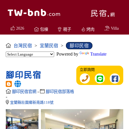
2026
Villa
包棟
親子
烤肉
台灣民宿
>
宜蘭民宿
>
腳印民宿
Powered by
Translate
立即詢問
腳印民宿
-
腳印民宿官網
腳印民宿部落格
-
宜蘭縣壯圍鄉新南路118號