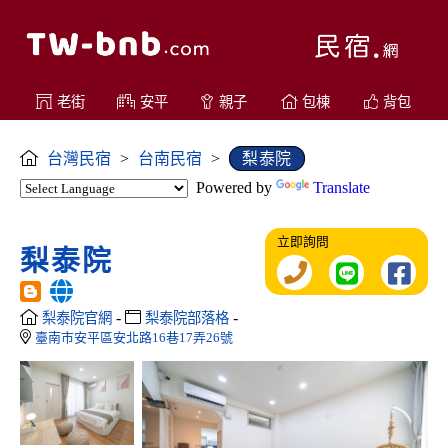
老街
安平
親子
包棟
背包
台灣民宿
>
台南民宿
>
梨泰院
Powered by
Translate
立即詢問
梨泰院
-
-
梨泰院官網
梨泰院部落格
臺南市安平區安北路16巷17弄26號