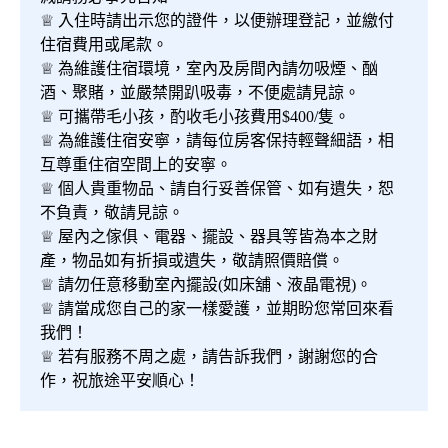
♕ 入住時請出示您的證件，以便辦理登記，並繳付
住宿費用或尾款。
♕ 為維護住宿環境，室內及房間內請勿吸煙、酗
酒、聚賭，並嚴禁開趴吸毒，不便處請見諒。
♕ 可攜帶毛小孩，酌收毛小孩費用$400/隻。
♕ 為維護住宿安寧，請每位房客保持輕聲細語，相
互尊重住宿空間上的安寧。
♕ 個人貴重物品、請自行妥善保管、如有遺失，恕
不負責，敬請見諒。
♕ 屋內之傢俱、電器、擺設、器具等皆為本之財
產，物品如有折損或遺失，敬請照價賠償。
♕ 請勿任意移動室內擺設(如床舖、液晶電視)。
♕ 請當成您自己的家一樣愛護，並期盼您常回來看
我們！
♕ 若有服務不周之處，請告訴我們，謝謝您的合
作，祝旅途平安順心！