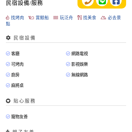
民宿設備/服務
找烤肉
賞鯨船
玩泛舟
找美食
必去景
點
民宿設備
客廳
網路電視
可烤肉
影視娛樂
廚房
無線網路
麻將桌
貼心服務
寵物友善