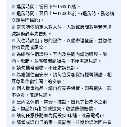
♕ 進房時間：當日下午15:00以後。
♕ 退房時間：翌日上午11:00以前。(退房時，務必請
交還房門鑰匙)。
♕ 當天請依約定人數入住，人數或房間數量若有增
減請務必事先告知。
♕ 入住時請出示您的證件，以便辦理登記，並繳付
住宿費用或尾款。
♕ 為維護住宿環境，室內及房間內請勿吸煙、酗
酒、聚賭，並嚴禁開趴吸毒，不便處請見諒。
♕ 請勿攜帶寵物，不便處請見諒。
♕ 為維護住宿安寧，請每位房客保持輕聲細語，相
互尊重住宿空間上的安寧。
♕ 個人貴重物品、請自行妥善保管、如有遺失，恕
不負責，敬請見諒。
♕ 屋內之傢俱、電器、擺設、器具等皆為本之財
產，物品如有折損或遺失，敬請照價賠償。
♕ 請勿任意移動室內擺設(如床舖、液晶電視)。
♕ 請當成您自己的家一樣愛護，並期盼您常回來看