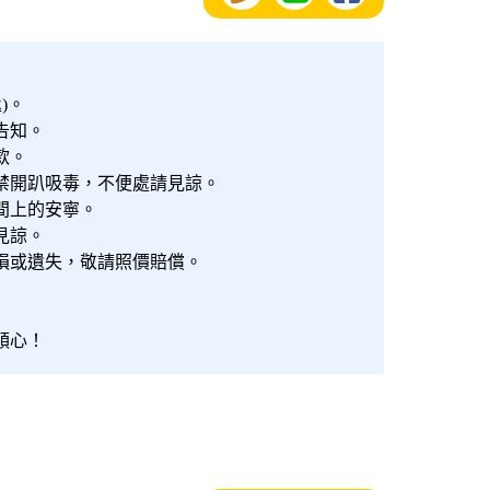
)。
告知。
款。
禁開趴吸毒，不便處請見諒。
間上的安寧。
見諒。
損或遺失，敬請照價賠償。
順心！