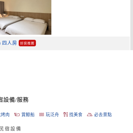
四人房
好房推薦
宿設備/服務
烤肉
賞鯨船
玩泛舟
找美食
必去景點
民宿設備