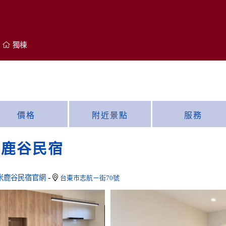
獨棟
價格
附近景點
服務
米鹿谷民宿
-
米鹿谷民宿官網
台東市志航ㄧ街70號