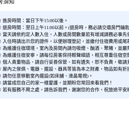
房須知
♕ 進房時間：當日下午15:00以後。
♕ 退房時間：翌日上午11:00以前。(退房時，務必請交還房門鑰匙
♕ 當天請依約定人數入住，人數或房間數量若有增減請務必事先
♕ 入住時請出示您的證件，以便辦理登記，並繳付住宿費用或尾
♕ 為維護住宿環境，室內及房間內請勿吸煙、酗酒、聚賭，並嚴
♕ 為維護住宿安寧，請每位房客保持輕聲細語，相互尊重住宿空
♕ 個人貴重物品、請自行妥善保管、如有遺失，恕不負責，敬請
♕ 屋內之傢俱、電器、擺設、器具等皆為本之財產，物品如有折
♕ 請勿任意移動室內擺設(如床舖、液晶電視)。
♕ 請當成您自己的家一樣愛護，並期盼您常回來看我們！
♕ 若有服務不周之處，請告訴我們，謝謝您的合作，祝旅途平安