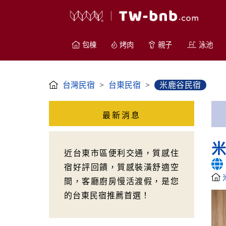
包棟
烤肉
親子
泳池
台灣民宿
>
台東民宿
>
米鹿谷民宿
最新消息
近台東市區便利交通，質感住
宿好評回饋，質感裝潢舒適空
間，客廳廚房慢活渡假，是您
的台東民宿推薦首選！