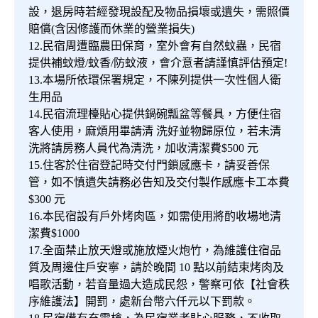
設，退房時若經發現設配及物品損壞或遺失，需照價
賠償(含因修護而休業的營業損失)
12.民宿周遭臨農田保育，室外會有自然蚊蟲，民宿
提供補蚊燈/蚊香/防蚊液，會介意者請謹慎評估預定!
13.本場所依環保署規定，不陳列提供一次性個人衛
生用品
14.民宿流理檯貼心提供鍋碗瓢盆等餐具，方便住宿
客人使用，麻煩用畢請清 洗好並物歸原位，若未清
洗將請房務人員代為清洗，加收清潔費$500 元
15.住客於住宿登記時交付門鎖感應卡，請妥善保
管，如不慎遺失請務必告知及交付製作感應卡工本費
$300 元
16.本民宿設有戶外烤肉區，如需使用將酌收場地清
潔費$1000
17.全面禁止放天燈或施放煙火炮竹，為維護住宿品
質及周邊住戶安寧，請於晚間 10 點以前結束烤肉及
唱歌活動，若音量過大造成民怨，警察可依【社會秩
序維護法】開罰，處新台幣六仟元以下罰款。