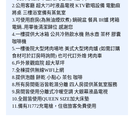
2.公用客廳 超大75吋液晶電視 KTV歡唱設備 電動麻
將桌 三樓浴室備有蒸氣室
3.可使用廚房(為無油煙炊煮) 鍋碗盆 餐具 IH爐 烤箱
電鍋..用畢後清潔歸位 感謝您
4.一樓提供大冰箱 公共冷熱飲水機 熱水壺 茶杯 膠囊
咖啡機
5.一樓後院大型烤肉場地 美式大型烤肉爐 (如需訂購
食材可於訂房時詢問) 也可代訂外燴 烤肉車
6.戶外景觀庭院 超大草坪
7.全棟提供無線WIFI上網
8.提供泡麵 餅乾 小點心 茶包 咖啡
8.所有房間衛浴皆乾濕分離 四人房提供蒸氣室服務
9.房間皆使用分離式冷暖空調 大銀幕液晶電視
10.全館皆使用QUEEN SIZE加大床墊
11.備有J1772充電槍，住宿旅客免費使用