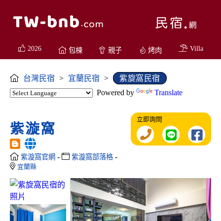
2026
Villa
包棟
親子
烤肉
台灣民宿
>
宜蘭民宿
>
紫旋窩民宿
Powered by
Translate
立即詢問
紫漩窩
-
-
紫漩窩官網
紫漩窩部落格
宜蘭縣