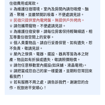
住宿費用或尾款。
♕ 為維護住宿環境，室內及房間內請勿吸煙、酗
酒、聚賭，並嚴禁開趴吸毒，不便處請見諒。
♕ 民宿只提供室內電烤盤，無提供戶外烤肉。
♕ 請勿攜帶寵物，不便處請見諒。
♕ 為維護住宿安寧，請每位房客保持輕聲細語，相
互尊重住宿空間上的安寧。
♕ 個人貴重物品、請自行妥善保管、如有遺失，恕
不負責，敬請見諒。
♕ 屋內之傢俱、電器、擺設、器具等皆為本之財
產，物品如有折損或遺失，敬請照價賠償。
♕ 請勿任意移動室內擺設(如床舖、液晶電視)。
♕ 請把當成您自己的家一樣愛護，並期盼您常回來
看我們！
♕ 若有服務不周之處，請告訴我們，謝謝您的合
作，祝旅途平安順心！