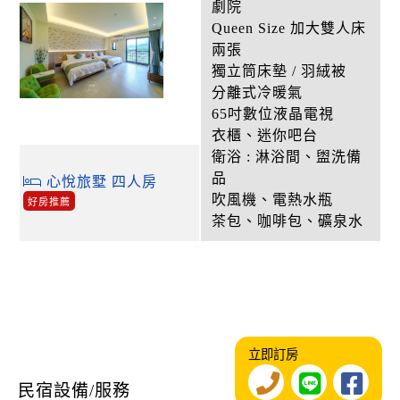
劇院
Queen Size 加大雙人床
兩張
獨立筒床墊 / 羽絨被
分離式冷暖氣
65吋數位液晶電視
衣櫃、迷你吧台
衛浴 : 淋浴間、盥洗備
品
心悅旅墅 四人房
吹風機、電熱水瓶
好房推薦
茶包、咖啡包、礦泉水
立即訂房
民宿設備/服務