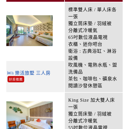
標準雙人床 / 單人床各
一張
獨立筒床墊 / 羽絨被
分離式冷暖氣
65吋數位液晶電視
衣櫃、迷你吧台
衛浴 : 古典浴缸、淋浴
設備
吹風機、電熱水瓶、盥
洗備品
樂活旅墅 三人房
茶包、咖啡包、礦泉水
好房推薦
閱讀沙發休憩區
King Size 加大雙人床
一張
獨立筒床墊 / 羽絨被
分離式冷暖氣
55吋數位液晶電視