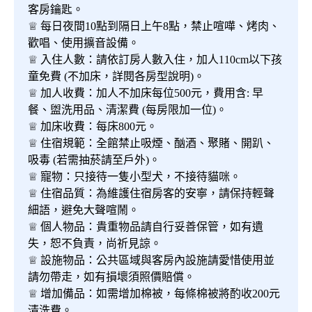
客房鑰匙。
♕ 每日夜間10點到隔日上午8點，禁止喧嘩、烤肉、
歡唱、使用擴音設備。
♕ 入住人數：請依訂房人數入住，加人110cm以下孩
童免費 (不加床，詳閱各房型說明)。
♕ 加人收費：加人不加床每位500元，費用含: 早
餐、盥洗用品、清潔費 (每房限加一位)。
♕ 加床收費：每床800元。
♕ 住宿規範：全館禁止吸煙、酗酒、聚賭、開趴、
吸毒 (若需抽菸請至戶外)。
♕ 寵物：只接待一隻小型犬，不接待貓咪。
♕ 住宿品質：為維護住宿房客的安寧，請保持輕聲
細語，避免大聲喧鬧。
♕ 個人物品：貴重物品請自行妥善保管，如有遺
失，恕不負責，尚祈見諒。
♕ 設施物品：公共區域與客房內設施請愛惜使用並
請勿帶走，如有損壞須照價賠償。
♕ 增加備品：如需增加棉被，每條棉被將酌收200元
清洗費。