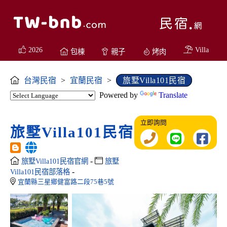
2026
Villa
包棟
親子
烤肉
台灣民宿
>
宜蘭民宿
>
旅墅Villa101民宿
Powered by
Translate
立即詢問
旅墅Villa101民宿
-
旅墅Villa101民宿官網
旅墅
-
Villa101民宿部落格
宜蘭縣三星鄉健富路二段75巷5號