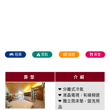
租車
景點
旅遊
美食
房型
介紹
❤ 分離式冷氣
❤ 液晶電視 / 有線頻道
❤ 獨立筒床墊 / 盥洗用
品