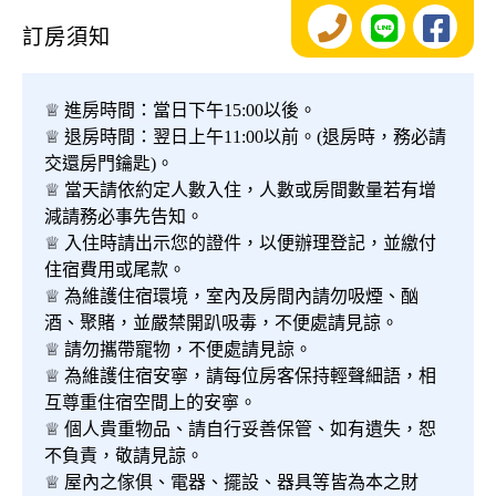
訂房須知
♕ 進房時間：當日下午15:00以後。
♕ 退房時間：翌日上午11:00以前。(退房時，務必請
交還房門鑰匙)。
♕ 當天請依約定人數入住，人數或房間數量若有增
減請務必事先告知。
♕ 入住時請出示您的證件，以便辦理登記，並繳付
住宿費用或尾款。
♕ 為維護住宿環境，室內及房間內請勿吸煙、酗
酒、聚賭，並嚴禁開趴吸毒，不便處請見諒。
♕ 請勿攜帶寵物，不便處請見諒。
♕ 為維護住宿安寧，請每位房客保持輕聲細語，相
互尊重住宿空間上的安寧。
♕ 個人貴重物品、請自行妥善保管、如有遺失，恕
不負責，敬請見諒。
♕ 屋內之傢俱、電器、擺設、器具等皆為本之財