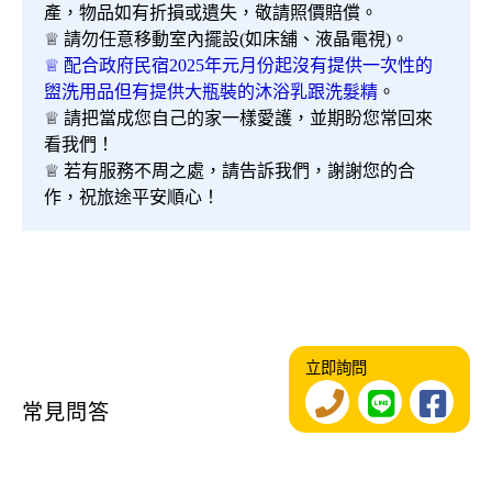
產，物品如有折損或遺失，敬請照價賠償。
♕ 請勿任意移動室內擺設(如床舖、液晶電視)。
♕ 配合政府民宿2025年元月份起沒有提供一次性的
盥洗用品但有提供大瓶裝的沐浴乳跟洗髮精
。
♕ 請把當成您自己的家一樣愛護，並期盼您常回來
看我們！
♕ 若有服務不周之處，請告訴我們，謝謝您的合
作，祝旅途平安順心！
立即詢問
常見問答