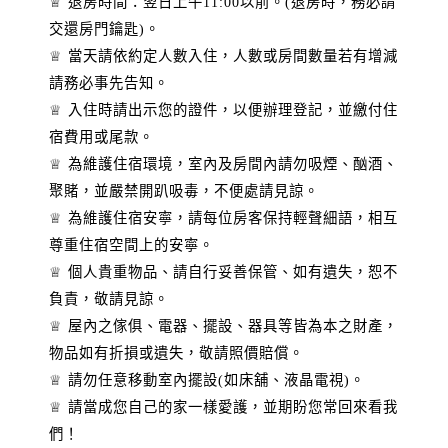
♕ 退房時間：翌日上午11:00以前。(退房時，務必請
交還房門鑰匙)。
♕ 當天請依約定人數入住，人數或房間數量若有增減
請務必事先告知。
♕ 入住時請出示您的證件，以便辦理登記，並繳付住
宿費用或尾款。
♕ 為維護住宿環境，室內及房間內請勿吸煙、酗酒、
聚賭，並嚴禁開趴吸毒，不便處請見諒。
♕ 為維護住宿安寧，請每位房客保持輕聲細語，相互
尊重住宿空間上的安寧。
♕ 個人貴重物品、請自行妥善保管、如有遺失，恕不
負責，敬請見諒。
♕ 屋內之傢俱、電器、擺設、器具等皆為本之財產，
物品如有折損或遺失，敬請照價賠償。
♕ 請勿任意移動室內擺設(如床舖、液晶電視)。
♕ 請當成您自己的家一樣愛護，並期盼您常回來看我
們！