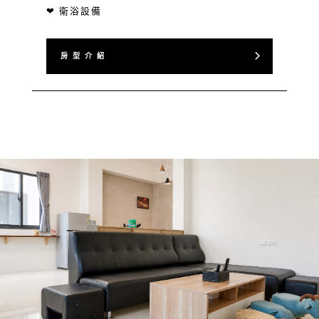
❤ 衛浴設備
房 型 介 紹