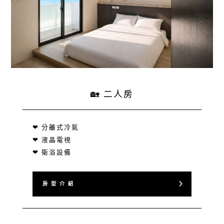
🏡 二人房
❤ 分離式冷氣
❤ 液晶電視
❤ 衛浴設備
房 型 介 紹