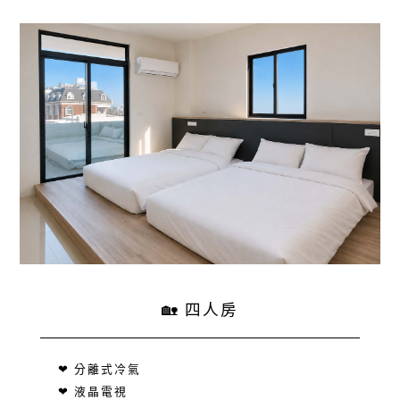
🏡 四人房
❤ 分離式冷氣
❤ 液晶電視