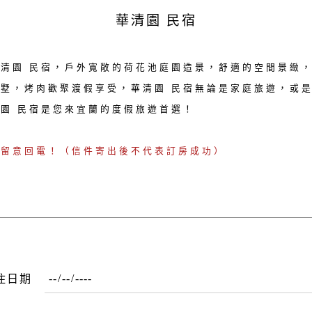
華清園 民宿
清園 民宿，戶外寬敞的荷花池庭園造景，舒適的空間景緻，
墅，烤肉歡聚渡假享受，華清園 民宿無論是家庭旅遊，或
園 民宿是您來宜蘭的度假旅遊首選！
請留意回電！（信件寄出後不代表訂房成功）
住日期