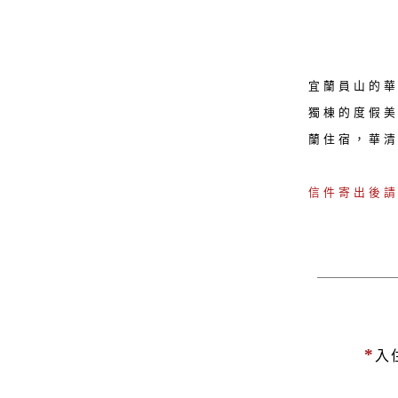
宜蘭員山的華
獨棟的度假美
蘭住宿，華清
信件寄出後
*
入