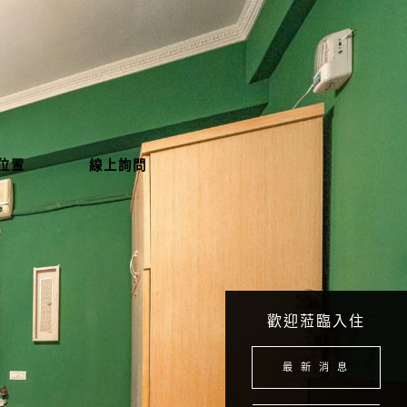
位置
線上詢問
歡迎蒞臨入住
最 新 消 息