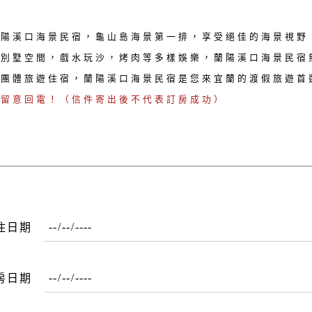
蘭陽溪口海景民宿，龜山島海景第一排，享受絕佳的海景視野
的別墅空間，戲水玩沙，烤肉等多樣娛樂，蘭陽溪口海景民宿
小團體旅遊住宿，蘭陽溪口海景民宿是您來宜蘭的渡假旅遊首
請留意回電！（信件寄出後不代表訂房成功）
住日期
房日期