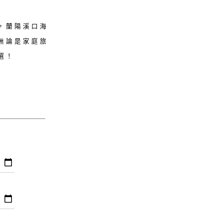
，蘭陽溪口海
無論是家庭旅
選！