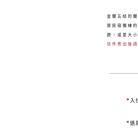
宜蘭五結的
景民宿獨棟
遊，或是大
信件寄出後
*
入
*
退