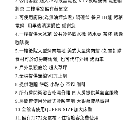
2.公用客廳 超大75吋液晶電視 KTV歡唱設備 電動麻
將桌 三樓浴室備有蒸氣室
3.可使用廚房(為無油煙炊煮) 鍋碗盆 餐具 IH爐 烤箱
電鍋..用畢後清潔歸位 感謝您
4.一樓提供大冰箱 公共冷熱飲水機 熱水壺 茶杯 膠囊
咖啡機
5.一樓後院大型烤肉場地 美式大型烤肉爐 (如需訂購
食材可於訂房時詢問) 也可代訂外燴 烤肉車
6.戶外景觀庭院 超大草坪
7.全棟提供無線WIFI上網
8.提供泡麵 餅乾 小點心 茶包 咖啡
8.所有房間衛浴皆乾濕分離 四人房提供蒸氣室服務
9.房間皆使用分離式冷暖空調 大銀幕液晶電視
10.全館皆使用QUEEN SIZE加大床墊
11.備有J1772充電槍，住宿旅客免費使用