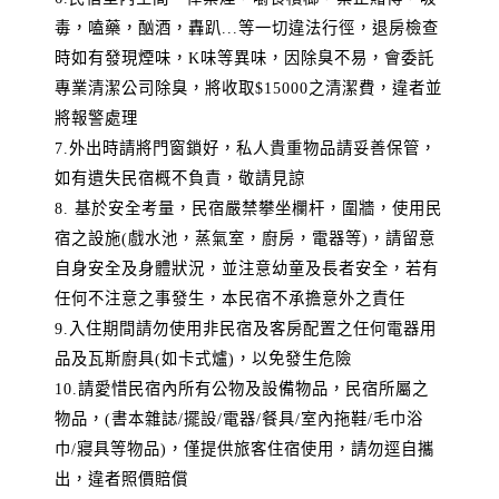
毒，嗑藥，酗酒，轟趴...等一切違法行徑，退房檢查
時如有發現煙味，K味等異味，因除臭不易，會委託
專業清潔公司除臭，將收取$15000之清潔費，違者並
將報警處理
7.外出時請將門窗鎖好，私人貴重物品請妥善保管，
如有遺失民宿概不負責，敬請見諒
8. 基於安全考量，民宿嚴禁攀坐欄杆，圍牆，使用民
宿之設施(戲水池，蒸氣室，廚房，電器等)，請留意
自身安全及身體狀況，並注意幼童及長者安全，若有
任何不注意之事發生，本民宿不承擔意外之責任
9.入住期間請勿使用非民宿及客房配置之任何電器用
品及瓦斯廚具(如卡式爐)，以免發生危險
10.請愛惜民宿內所有公物及設備物品，民宿所屬之
物品，(書本雜誌/擺設/電器/餐具/室內拖鞋/毛巾浴
巾/寢具等物品)，僅提供旅客住宿使用，請勿逕自攜
出，違者照價賠償