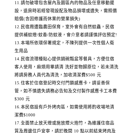
11.請勿破壞包含屋內及園區內的物品及任意移動擺
設，退房時若經發現設配及物品損壞或遺失，需照價
賠償(含因修護而休業的營業損失)
12.民宿周遭臨農田保育，室外會有自然蚊蟲，民宿
提供補蚊燈/蚊香/防蚊液，會介意者請謹慎評估預定!
13.本場所依環保署規定，不陳列提供一次性個人衛
生用品
14.民宿流理檯貼心提供鍋碗瓢盆等餐具，方便住宿
客人使用，麻煩用畢請清 洗好並物歸原位，若未清洗
將請房務人員代為清洗，加收清潔費$500 元
15.住客於住宿登記時交付門鎖感應卡，請妥善保
管，如不慎遺失請務必告知及交付製作感應卡工本費
$300 元
16.本民宿設有戶外烤肉區，如需使用將酌收場地清
潔費$1000
17.全面禁止放天燈或施放煙火炮竹，為維護住宿品
質及周邊住戶安寧，請於晚間 10 點以前結束烤肉及