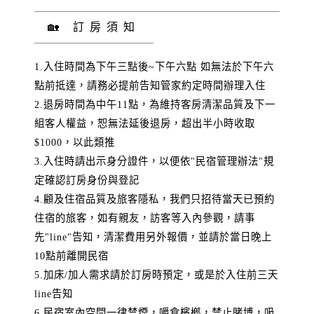
🏡 訂房須知
1.入住時間為下午三點後~下午六點 如無法於下午六
點前抵達，請務必提前告知管家約定時間辦理入住
2.退房時間為中午11點，為維持客房清潔品質及下一
組客人權益，恕無法延後退房，超出半小時收取
$1000，以此類推
3.入住時請出示身分證件，以便依"民宿管理辦法"規
定確認訂房身份與登記
4.顧及住宿品質及旅客隱私，我們只招待當天已預約
住宿的旅客，如有親友，訪客等入內參觀，請事
先"line"告知，清潔費用另外報價，並請於當日晚上
10點前離開民宿
5.加床/加人需求請於訂房時預定，或是於入住前三天
line告知
6.民宿室內空間一律禁煙，嚼食檳榔，禁止賭博，吸