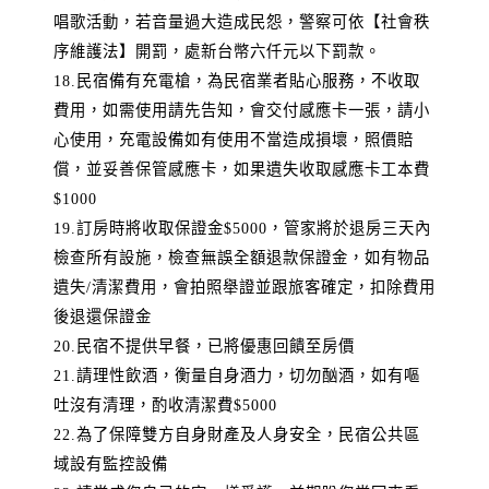
唱歌活動，若音量過大造成民怨，警察可依【社會秩
序維護法】開罰，處新台幣六仟元以下罰款。
18.民宿備有充電槍，為民宿業者貼心服務，不收取
費用，如需使用請先告知，會交付感應卡一張，請小
心使用，充電設備如有使用不當造成損壞，照價賠
償，並妥善保管感應卡，如果遺失收取感應卡工本費
$1000
19.訂房時將收取保證金$5000，管家將於退房三天內
檢查所有設施，檢查無誤全額退款保證金，如有物品
遺失/清潔費用，會拍照舉證並跟旅客確定，扣除費用
後退還保證金
20.民宿不提供早餐，已將優惠回饋至房價
21.請理性飲酒，衡量自身酒力，切勿酗酒，如有嘔
吐沒有清理，酌收清潔費$5000
22.為了保障雙方自身財產及人身安全，民宿公共區
域設有監控設備