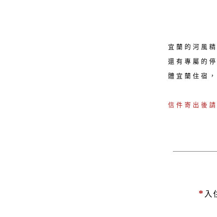
宜蘭的河風
還有專屬的
體宜蘭住宿
信件寄出後
*
入