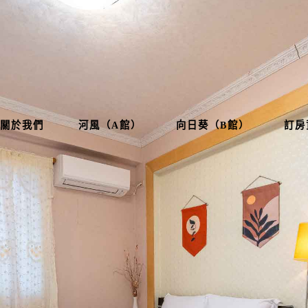
關於我們
河風（A館）
向日葵（B館）
訂房