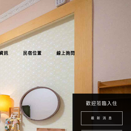
資訊
民宿位置
線上詢問
歡迎蒞臨入住
最 新 消 息