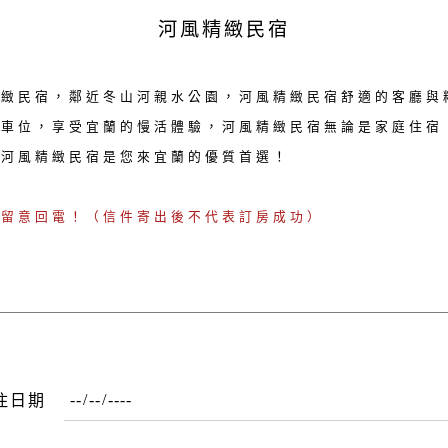
河風精緻民宿
精緻民宿，鄰近冬山河親水公園，河風精緻民宿舒適的客廳與
停車位，享受宜蘭的慢活體驗，河風精緻民宿無論是家庭住宿
，河風精緻民宿是您來宜蘭的優質首選！
請留意回電！（信件寄出後不代表訂房成功）
住日期