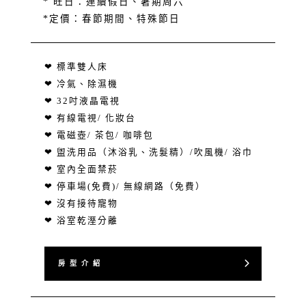
* 旺日：連續假日、暑期周六
*定價：春節期間、特殊節日
❤ 標準雙人床
❤ 冷氣、除濕機
❤ 32吋液晶電視
❤ 有線電視/ 化妝台
❤ 電磁壺/ 茶包/ 咖啡包
❤ 盥洗用品（沐浴乳、洗髮精）/吹風機/ 浴巾
❤ 室內全面禁菸
❤ 停車場(免費)/ 無線網路（免費）
❤ 沒有接待寵物
❤ 浴室乾溼分離
房 型 介 紹