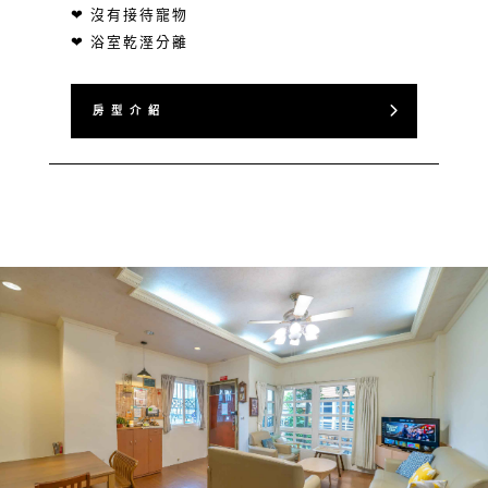
❤ 沒有接待寵物
❤ 浴室乾溼分離
房 型 介 紹