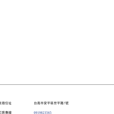
民宿位址
台南市安平區世平路7號
訂房專線
0919823565