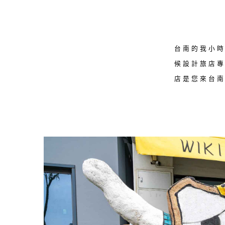
台南的我小
候設計旅店
店是您來台