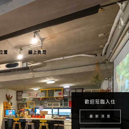
位置
線上詢問
歡迎蒞臨入住
最 新 消 息