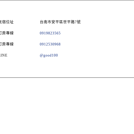
民宿位址
台南市安平區世平路7號
訂房專線
0919823565
訂房專線
0912530968
LINE
@good100