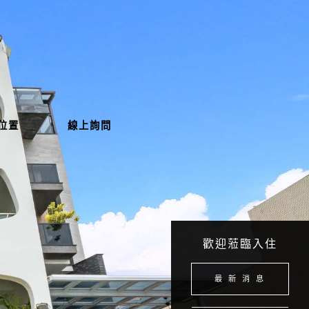
位置
線上詢問
歡迎蒞臨入住
最 新 消 息