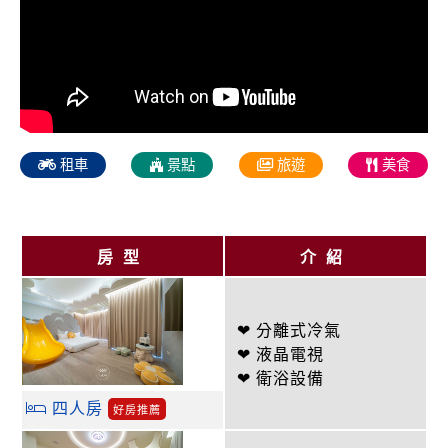
租車
景點
旅遊
美食
房型
介紹
❤ 分離式冷氣
❤ 液晶電視
❤ 衛浴設備
四人房
好房推薦