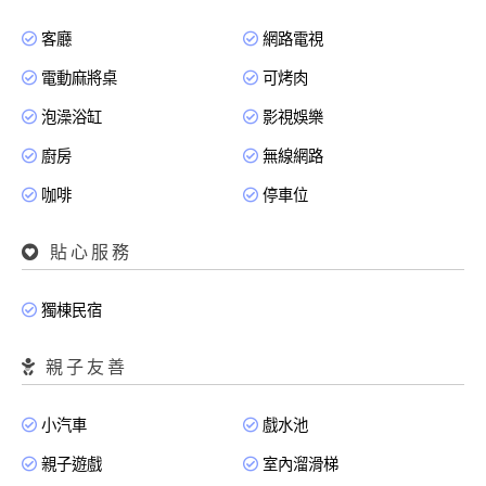
客廳
網路電視
電動麻將桌
可烤肉
泡澡浴缸
影視娛樂
廚房
無線網路
咖啡
停車位
貼心服務
獨棟民宿
親子友善
小汽車
戲水池
親子遊戲
室內溜滑梯