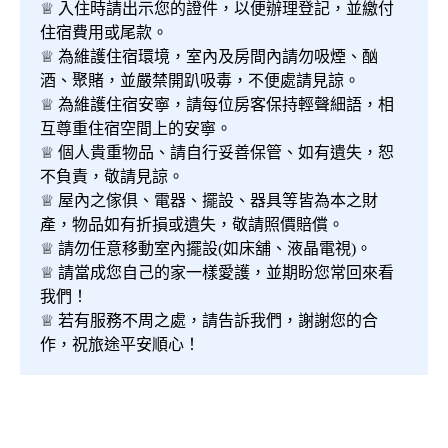
♕ 入住時請出示您的證件，以便辦理登記，並繳付
住宿費用或尾款。
♕ 為維護住宿環境，室內及房間內請勿吸煙、酗
酒、聚賭，並嚴禁開趴吸毒，不便處請見諒。
♕ 為維護住宿安寧，請每位房客保持輕聲細語，相
互尊重住宿空間上的安寧。
♕ 個人貴重物品、請自行妥善保管、如有遺失，恕
不負責，敬請見諒。
♕ 屋內之傢俱、電器、擺設、器具等皆為本之財
產，物品如有折損或遺失，敬請照價賠償。
♕ 請勿任意移動室內擺設(如床舖、液晶電視)。
♕ 請當成您自己的家一樣愛護，並期盼您常回來看
我們！
♕ 若有服務不周之處，請告訴我們，謝謝您的合
作，祝旅途平安順心！