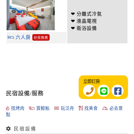
❤ 分離式冷氣
❤ 液晶電視
❤ 衛浴設備
六人房
好房推薦
立即訂房
民宿設備/服務
找烤肉
賞鯨船
玩泛舟
找美食
必去景
點
民宿設備