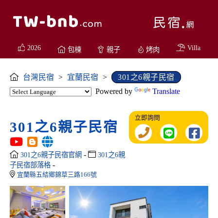
2026
Villa
包棟
親子
烤肉
台灣民宿
>
宜蘭民宿
>
301之6親子民宿
Powered by
Translate
立即詢問
301之6親子民宿
-
301之6親子民宿官網
301之6親
-
子民宿部落格
宜蘭縣五結鄉錦草三路166號