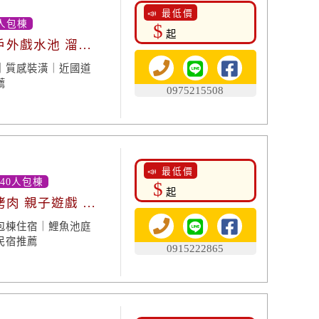
📣 最低價
人包棟
$
起
戶外戲水池 溜滑
｜質感裝潢｜近國道
薦
0975215508
📣 最低價
-40人包棟
$
起
烤肉 親子遊戲 鯉
包棟住宿｜鯉魚池庭
民宿推薦
0915222865