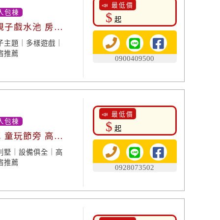
📣 最低價
人包棟
$
起
親子戲水池 房內
子主題｜多樣遊戲｜
宿推薦
0900409500
📣 最低價
人包棟
$
起
 童玩節旁 高分
別墅｜設備俱全｜高
宿推薦
0928073502