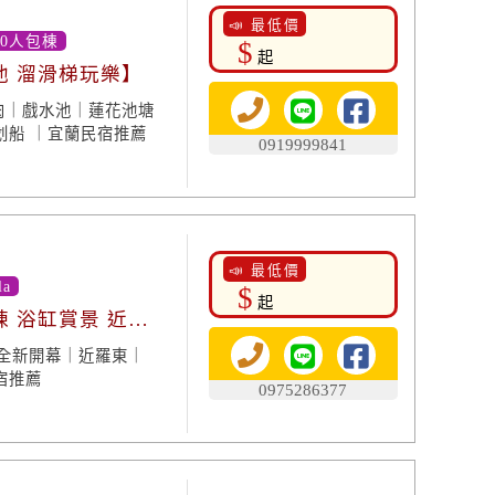
📣 最低價
40人包棟
$
起
池 溜滑梯玩樂】
肉｜戲水池｜蓮花池塘
划船 ｜宜蘭民宿推薦
0919999841
📣 最低價
la
$
起
棟 浴缸賞景 近羅
｜全新開幕｜近羅東｜
宿推薦
0975286377