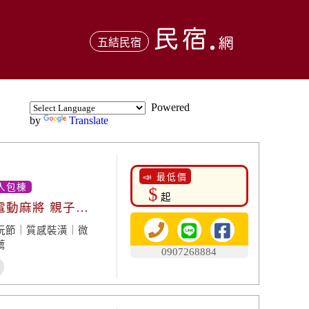
五結民宿
Powered
by
Translate
📣 最低價
人包棟
$
起
電動麻將 親子遊
玩節｜質感裝潢｜微
薦
0907268884