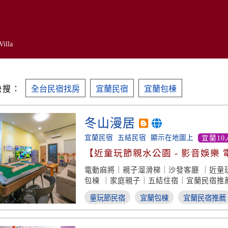
Villa
快搜：
全台民宿找房
宜蘭民宿
宜蘭包棟
冬山漫居
宜蘭民宿
五結民宿
顯示在地圖上
宜蘭10
【近童玩節親水公園 - 影音娛樂 
戲】
電動麻將｜親子溜滑梯｜沙發客廳 ｜近童
包棟 ｜家庭親子｜五結住宿｜宜蘭民宿推
童玩節民宿
宜蘭包棟
宜蘭民宿推薦