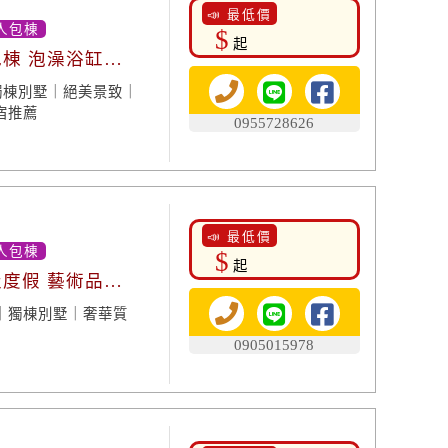
📣 最低價
人包棟
$
起
包棟 泡澡浴缸享
｜獨棟別墅｜絕美景致｜
宿推薦
0955728626
📣 最低價
人包棟
$
起
級度假 藝術品
｜獨棟別墅｜奢華質
0905015978