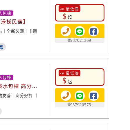
📣 最低價
人包棟
$
起
溜滑梯民宿】
市｜全新裝潢｜卡通
0987021369
薦
📣 最低價
人包棟
$
起
戲水包棟 高分好
物友善｜高分好評 ｜
0937920575