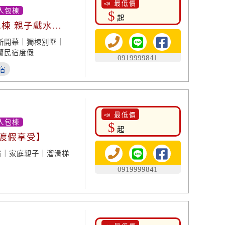
📣 最低價
人包棟
$
起
包棟 親子戲水都
新開幕｜獨棟別墅｜
蘭民宿度假
0919999841
宿
📣 最低價
人包棟
$
起
 渡假享受】
宿｜家庭親子｜溜滑梯
0919999841