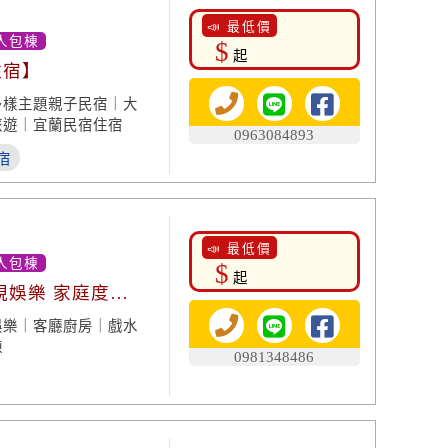
📣 最低價
人包棟
$
起
住宿】
多樣主題親子民宿｜大
旅遊｜宜蘭民宿住宿
0963084893
宿
📣 最低價
人包棟
$
起
視娛樂 家庭度
娛樂｜客廳廚房｜戲水
棟
0981348486