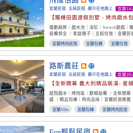
飛雁恬園
宜蘭民宿
五結民宿
顯示在地圖上
宜蘭14
【獨棟田園渡假別墅 - 烤肉戲水
受】
電動麻將｜戲水池｜浴缸｜Switch遊戲
設備俱全 ｜家庭親子｜五結住宿｜宜蘭民
宜蘭烤肉民宿
宜蘭包棟
宜蘭住宿
路斯農莊
宜蘭民宿
五結民宿
顯示在地圖上
宜蘭20
【全新開幕 義大利精品裝潢- 星
味】
庭院戲水｜烤肉區｜歡唱設備 ｜全新開幕
感 ｜精品包棟｜時尚品味｜宜蘭民宿推薦
宜蘭Villa
宜蘭包棟
宜蘭烤肉民宿
Fun輕鬆民宿