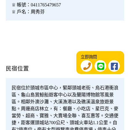
♕ 帳號：0411765479657
♕ 戶名：周秀芬
立即詢問
民宿位置
民宿位於頭城市區中心，緊鄰頭城老街、烏石港衝浪
區、龜山島賞鯨船遊客中心以及蘭陽博物館等風景
區。相鄰外澳沙灘、大溪漁港以及礁溪溫泉旅遊景
點。周邊商店林立，有：餐廳、小吃店、星巴克、麥
當勞、超商、寶雅、大賣場全聯、喜互惠等。交通便
捷，距客運頭城站700公尺、頭城火車站1.1公里。自
有7停車位，旁有大型遊覽車收費停車場，停車十分