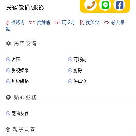
民宿設備/服務
找烤肉
賞鯨船
玩泛舟
找美食
必去景
點
民宿設備
客廳
可烤肉
影視娛樂
廚房
無線網路
停車位
貼心服務
寵物友善
親子友善