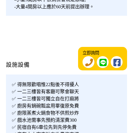
-大量4間房以上應於60天前提出辦理。
立即詢問
設施設備
✅ 得無限歡唱惟22點後不得擾人
✅ 一二三樓皆有客廳可聚會聊天
✅ 一二三樓皆可獨立自在打麻將
✅ 廚房有鍋碗瓢盆用畢復原免費
✅ 廚限蒸煮火鍋食物不供煎炒炸
✅ 戲水池需事先預約清潔費300
✅ 民宿自有6車位先到先停免費