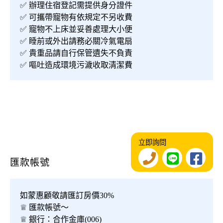
✅ 辦理住宿登記需提供身分證件
✅ 可攜帶寵物有依規定不另收費
✅ 寵物不上床並妥善處理大小便
✅ 睡前或外出請務必關冷氣電扇
✅ 貴重品請自行保管遺失不負責
✅ 嘔吐造成環境污濊收取清潔費
立即詢問
匯款帳號
如蒙惠顧敬請匯訂房價30%
♕ 匯款帳號〜
♕ 銀行：合作金庫(006)