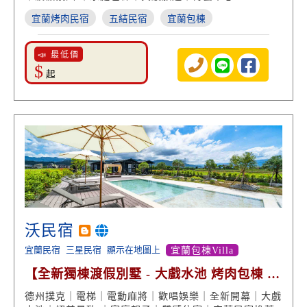
宜蘭烤肉民宿
五結民宿
宜蘭包棟
📣 最低價
$
起
沃民宿
宜蘭民宿
三星民宿
顯示在地圖上
宜蘭包棟Villa
【全新獨棟渡假別墅 - 大戲水池 烤肉包棟 專
屬娛樂室】
德州撲克｜電梯｜電動麻將｜歡唱娛樂｜全新開幕｜大戲