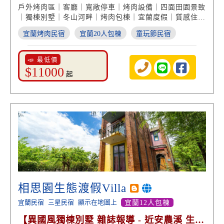
享受】
戶外烤肉區｜客廳｜寬敞停車｜烤肉設備｜四面田園景致
｜獨棟別墅｜冬山河畔｜烤肉包棟｜宜蘭度假｜質感住宿
享受
宜蘭烤肉民宿
宜蘭20人包棟
童玩節民宿
📣 最低價
$11000
起
相思園生態渡假Villa
宜蘭民宿
三星民宿
顯示在地圖上
宜蘭12人包棟
【異國風獨棟別墅 雜誌報導 - 近安農溪 生態