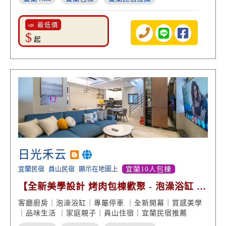
📣 最低價
$
起
日光禾云
宜蘭民宿
員山民宿
顯示在地圖上
宜蘭10人包棟
【全新美學設計 烤肉包棟歡聚 - 泡澡浴缸 歡
山美景】
客廳廚房｜泡澡浴缸｜專屬停車 ｜全新開幕｜質感美學
｜品味生活 ｜家庭親子｜員山住宿｜宜蘭民宿推薦