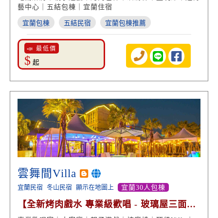
藝中心｜五結包棟｜宜蘭住宿
宜蘭包棟
五結民宿
宜蘭包棟推薦
📣 最低價
$
起
雲舞間Villa
宜蘭民宿
冬山民宿
顯示在地圖上
宜蘭30人包棟
【全新烤肉戲水 專業級歡唱 - 玻璃屋三面環
景 絕美景致】