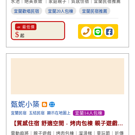
水池｜絕美景致 ｜家庭親子｜質感住宿｜宜蘭民宿推薦
宜蘭歡唱民宿
宜蘭20人包棟
宜蘭民宿推薦
📣 最低價
$
起
甄妮小築
宜蘭民宿
五結民宿
顯示在地圖上
宜蘭14人包棟
【質感住宿 舒適空間 - 烤肉包棟 親子遊戲
近傳藝】
電動麻將｜親子遊戲｜烤肉包棟｜溜滑梯｜童玩節｜近傳