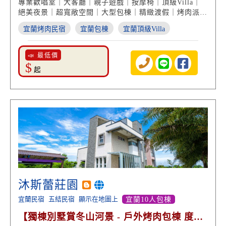
專業歡唱室｜大客廳｜親子遊戲｜按摩椅｜頂級Villa｜
絕美夜景｜超寬敞空間｜大型包棟｜精緻渡假｜烤肉派對
｜精緻住宿
宜蘭烤肉民宿
宜蘭包棟
宜蘭頂級Villa
📣 最低價
$
起
沐斯蕾莊園
宜蘭民宿
五結民宿
顯示在地圖上
宜蘭10人包棟
【獨棟別墅賞冬山河景 - 戶外烤肉包棟 度假