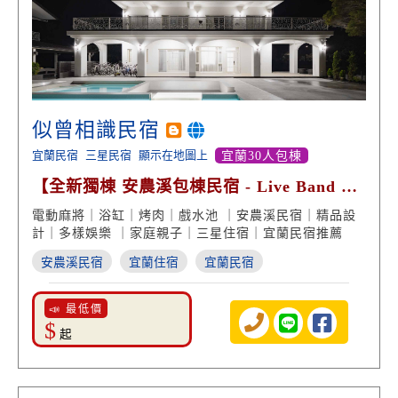
似曾相識民宿
宜蘭民宿
三星民宿
顯示在地圖上
宜蘭30人包棟
【全新獨棟 安農溪包棟民宿 - Live Band 享
受 質感渡假】
電動麻將｜浴缸｜烤肉｜戲水池 ｜安農溪民宿｜精品設
計｜多樣娛樂 ｜家庭親子｜三星住宿｜宜蘭民宿推薦
安農溪民宿
宜蘭住宿
宜蘭民宿
📣 最低價
$
起