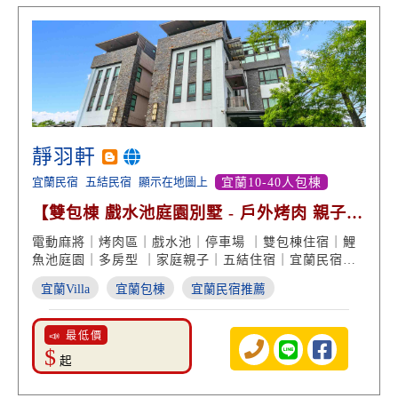
靜羽軒
宜蘭民宿
五結民宿
顯示在地圖上
宜蘭10-40人包棟
【雙包棟 戲水池庭園別墅 - 戶外烤肉 親子遊
戲 鯉魚池】
電動麻將｜烤肉區｜戲水池｜停車場 ｜雙包棟住宿｜鯉
魚池庭園｜多房型 ｜家庭親子｜五結住宿｜宜蘭民宿推
薦
宜蘭Villa
宜蘭包棟
宜蘭民宿推薦
📣 最低價
$
起