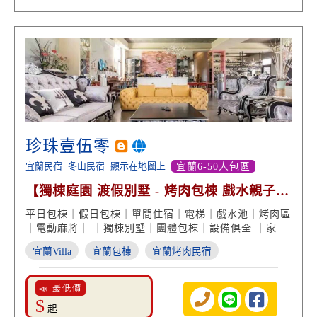
珍珠壹伍零
宜蘭民宿
冬山民宿
顯示在地圖上
宜蘭6-50人包區
【獨棟庭園 渡假別墅 - 烤肉包棟 戲水親子遊
戲】
平日包棟｜假日包棟｜單間住宿｜電梯｜戲水池｜烤肉區
｜電動麻將｜ ｜獨棟別墅｜團體包棟｜設備俱全 ｜家庭
親子｜冬山住宿｜宜蘭民宿推薦
宜蘭Villa
宜蘭包棟
宜蘭烤肉民宿
📣 最低價
$
起