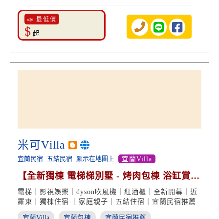
📣 最低價
$
起
米可Villa
宜蘭民宿
五結民宿
顯示在地圖上
宜蘭Villa
【全新獨棟 電梯梯別墅 - 烤肉包棟 浴缸賞景
近羅東國道】
電梯｜影視娛樂｜dyson吹風機｜紅酒櫃｜全新開幕｜近
羅東｜獨棟住宿 ｜家庭親子｜五結住宿｜宜蘭民宿推薦
宜蘭Villa
宜蘭包棟
宜蘭民宿推薦