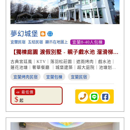
夢幻城堡
宜蘭民宿
五結民宿
顯示在地圖上
宜蘭8-40人包棟
【獨棟庭園 渡假別墅 - 親子戲水池 溜滑梯玩
樂】
古典宮廷風｜KTV｜落羽松莊園｜遮雨烤肉｜戲水池｜
蓮花池塘｜奢華餐廳 ｜城堡建築｜超大庭院｜池塘划船
｜宜蘭民宿推薦
宜蘭烤肉民宿
宜蘭包棟
宜蘭民宿
📣 最低價
$
起