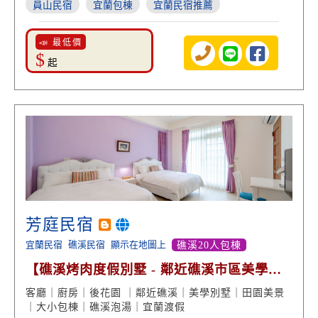
員山民宿
宜蘭包棟
宜蘭民宿推薦
📣 最低價
$
起
芳庭民宿
宜蘭民宿
礁溪民宿
顯示在地圖上
礁溪20人包棟
【礁溪烤肉度假別墅 - 鄰近礁溪市區美學住
宿】
客廳｜廚房｜後花園 ｜鄰近礁溪｜美學別墅｜田園美景
｜大小包棟｜礁溪泡湯｜宜蘭渡假