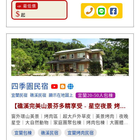
📣 最低價
$
起
四季園民宿
宜蘭民宿
礁溪民宿
顯示在地圖上
宜蘭20-50人包棟
【礁溪完美山景芬多精享受 - 星空夜景 烤肉
團體多人包棟】
窗外環山美景｜烤肉區｜超大戶外草皮｜美景烤肉｜夜晚
星空｜大自然動物｜家庭團聚包棟｜烤肉包棟｜大團體住
宿
宜蘭包棟
礁溪民宿
宜蘭烤肉民宿