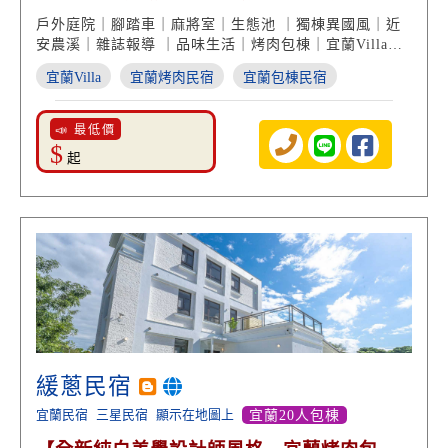
池造景】
戶外庭院｜腳踏車｜麻將室｜生態池 ｜獨棟異國風｜近
安農溪｜雜誌報導 ｜品味生活｜烤肉包棟｜宜蘭Villa民
宿
宜蘭Villa
宜蘭烤肉民宿
宜蘭包棟民宿
📣 最低價
$
起
緩蔥民宿
宜蘭民宿
三星民宿
顯示在地圖上
宜蘭20人包棟