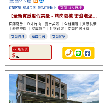
彎彎小鷺
宜蘭民宿
頭城民宿
顯示在地圖上
宜蘭14人包棟
【全新質感度假美墅 - 烤肉包棟 衝浪泡溫泉
都方便】
客廳廚房｜戶外烤肉｜露台美景 ｜全新開幕｜質感裝潢
｜舒適空間 ｜家庭親子｜住宿旅遊｜宜蘭民宿推薦
宜蘭包棟
頭城民宿
宜蘭民宿
📣 最低價
$
起