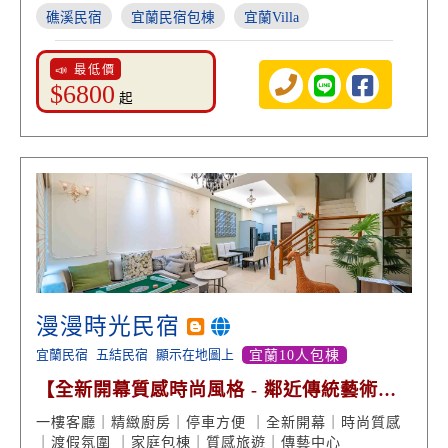
礁溪民宿
宜蘭民宿包棟
宜蘭Villa
📣 最低價
$6800
起
漫漫時光民宿
宜蘭民宿
五結民宿
顯示在地圖上
宜蘭10人包棟
【全新開幕質感時尚風格 - 鄰近傳統藝術中
心】
一樓客廳｜精緻廚房｜停車方便 ｜全新開幕｜時尚質感
｜渡假氛圍 ｜家庭包棟｜質感旅遊｜傳藝中心