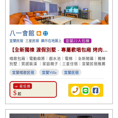
八一會館
宜蘭民宿
三星民宿
顯示在地圖上
宜蘭22人包棟
【全新獨棟 渡假別墅 - 專屬歡唱包廂 烤肉戲
水池 近安農溪】
唱歌包廂｜電動麻將｜戲水池｜電梯 ｜全新開幕｜獨棟
別墅｜質感裝潢 ｜家庭親子｜三星住宿｜宜蘭民宿推薦
宜蘭唱歌民宿
宜蘭Villa
宜蘭民宿
📣 最低價
$
起