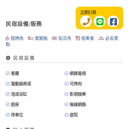
立即訂房
民宿設備/服務
找烤肉
賞鯨船
玩泛舟
找美食
必去景
點
民宿設備
客廳
網路電視
電動麻將桌
可烤肉
泡澡浴缸
影視娛樂
廚房
無線網路
停車位
庭院