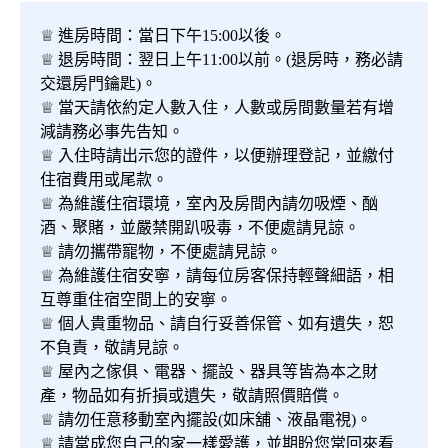
♕ 進房時間：當日下午15:00以後。
♕ 退房時間：翌日上午11:00以前。(退房時，務必請
交還房門鑰匙)。
♕ 當天請依約定人數入住，人數或房間數量若有增
減請務必事先告知。
♕ 入住時請出示您的證件，以便辦理登記，並繳付
住宿費用或尾款。
♕ 為維護住宿環境，室內及房間內請勿吸煙、酗
酒、聚賭，並嚴禁開趴吸毒，不便處請見諒。
♕ 請勿攜帶寵物，不便處請見諒。
♕ 為維護住宿安寧，請每位房客保持輕聲細語，相
互尊重住宿空間上的安寧。
♕ 個人貴重物品、請自行妥善保管、如有遺失，恕
不負責，敬請見諒。
♕ 屋內之傢俱、電器、擺設、器具等皆為本之財
產，物品如有折損或遺失，敬請照價賠償。
♕ 請勿任意移動室內擺設(如床舖、液晶電視)。
♕ 請當成您自己的家一樣愛護，並期盼您常回來看