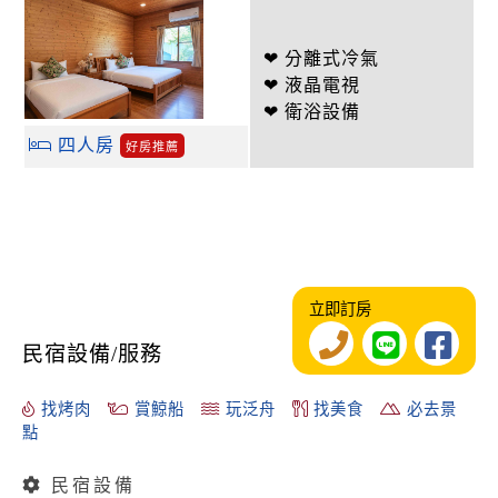
❤ 分離式冷氣
❤ 液晶電視
❤ 衛浴設備
四人房
好房推薦
立即訂房
民宿設備/服務
找烤肉
賞鯨船
玩泛舟
找美食
必去景
點
民宿設備