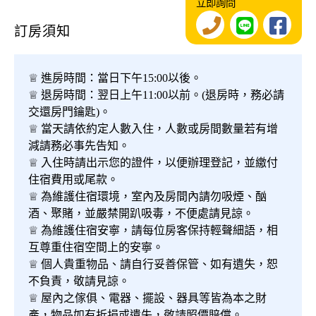
立即詢問
訂房須知
♕ 進房時間：當日下午15:00以後。
♕ 退房時間：翌日上午11:00以前。(退房時，務必請
交還房門鑰匙)。
♕ 當天請依約定人數入住，人數或房間數量若有增
減請務必事先告知。
♕ 入住時請出示您的證件，以便辦理登記，並繳付
住宿費用或尾款。
♕ 為維護住宿環境，室內及房間內請勿吸煙、酗
酒、聚賭，並嚴禁開趴吸毒，不便處請見諒。
♕ 為維護住宿安寧，請每位房客保持輕聲細語，相
互尊重住宿空間上的安寧。
♕ 個人貴重物品、請自行妥善保管、如有遺失，恕
不負責，敬請見諒。
♕ 屋內之傢俱、電器、擺設、器具等皆為本之財
產，物品如有折損或遺失，敬請照價賠償。