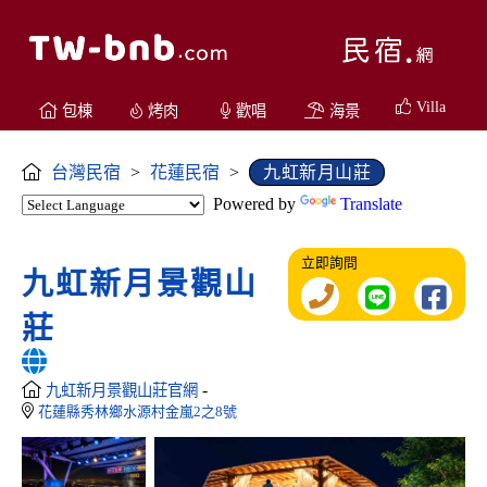
Villa
包棟
烤肉
歡唱
海景
台灣民宿
>
花蓮民宿
>
九虹新月山莊
Powered by
Translate
立即詢問
九虹新月景觀山
莊
-
九虹新月景觀山莊官網
花蓮縣秀林鄉水源村金嵐2之8號