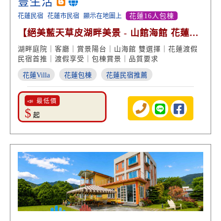
豐生活
花蓮民宿
花蓮市民宿
顯示在地圖上
花蓮16人包棟
【絕美藍天草皮湖畔美景 - 山館海館 花蓮渡
假雙選擇】
湖畔庭院｜客廳｜賞景陽台｜山海館 雙選擇｜花蓮渡假
民宿首推｜渡假享受｜包棟賞景｜品質要求
花蓮Villa
花蓮包棟
花蓮民宿推薦
📣 最低價
$
起