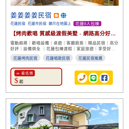
姜姜姜姜民宿
花蓮民宿
花蓮市民宿
顯示在地圖上
花蓮8人包棟
【烤肉歡唱 質感級渡假美墅 - 網路高分好評
回饋】
電動麻將｜歡唱設備｜桌遊｜客廳廚房｜精品民宿｜高分
好評｜設備俱全 ｜花蓮包棟渡假｜家庭旅遊｜享受好友
歡聚
花蓮烤肉民宿
花蓮唱歌民宿
花蓮民宿推薦
📣 最低價
$
起