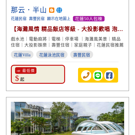
那云．半山
花蓮民宿
壽豐民宿
顯示在地圖上
花蓮50人包棟
【海灘風情 精品飯店等級 - 大投影歡唱 泡浴
缸 絕美景致】
戲水池｜電動麻將｜電梯｜停車場 ｜海灘風美景｜精品
住宿｜大投影娛樂｜壽豐住宿｜家庭親子｜花蓮民宿推薦
花蓮Villa
花蓮泳池民宿
壽豐民宿
📣 最低價
$
起