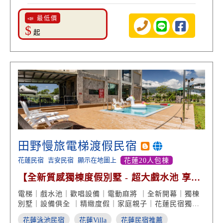
📣 最低價
$
起
田野慢旅電梯渡假民宿
花蓮民宿
吉安民宿
顯示在地圖上
花蓮20人包棟
【全新質感獨棟度假別墅 - 超大戲水池 享受
全娛樂】
電梯｜戲水池｜歡唱設備｜電動麻將 ｜全新開幕｜獨棟
別墅｜設備俱全 ｜精緻度假｜家庭親子｜花蓮民宿獨棟
推薦
花蓮泳池民宿
花蓮Villa
花蓮民宿推薦