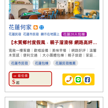
花蓮何家
花蓮民宿
花蓮市民宿
顯示在地圖上
花蓮20人包棟
【木質鄉村度假風 - 親子溜滑梯 網路高評
價】
寬敞一樓客廳｜歡唱設備｜美味早餐 ｜網路好評｜溫馨
木質感｜便利交通 ｜大小團體包棟｜親子旅遊｜家庭花
蓮住宿
花蓮市民宿
花蓮包棟
花蓮民宿推薦
📣 最低價
$
起