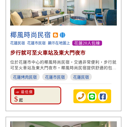
椰風時尚民宿
花蓮民宿
花蓮市民宿
顯示在地圖上
花蓮20人包棟
步行就可至火車站及東大門夜市
位於花蓮市中心的椰風時尚民宿，交通非常便利，步行就
可至火車站及東大門夜市。椰風時尚民宿提供舒適的包棟
環境，一樓寬敞客廳與廚房可供使用，並提供溫馨的住宿
花蓮烤肉民宿
花蓮市民宿
花蓮民宿
空間，椰風時尚民宿適合您來花蓮觀光旅遊，或是商務洽
公住宿，椰風時尚民宿都是您來花蓮市區的最佳民宿首
選！
📣 最低價
$
起