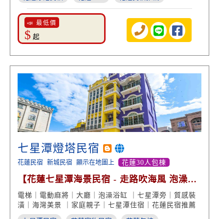
📣 最低價
$
起
七星潭燈塔民宿
花蓮民宿
新城民宿
顯示在地圖上
花蓮30人包棟
【花蓮七星潭海景民宿 - 走路吹海風 泡澡露
台賞海景】
電梯｜電動麻將｜大廳｜泡澡浴缸 ｜七星潭旁｜質感裝
潢｜海灣美景 ｜家庭親子｜七星潭住宿｜花蓮民宿推薦