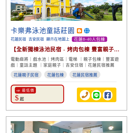
卡樂弗泳池童話莊園
花蓮民宿
吉安民宿
顯示在地圖上
花蓮8-40人包棟
【全新獨棟泳池民宿 - 烤肉包棟 豐富親子遊
戲】
電動麻將｜戲水池｜烤肉區｜電梯 ｜親子包棟｜豐富遊
戲｜童話主題 ｜家庭親子｜吉安住宿｜花蓮民宿推薦
花蓮親子民宿
花蓮包棟
花蓮民宿推薦
📣 最低價
$
起