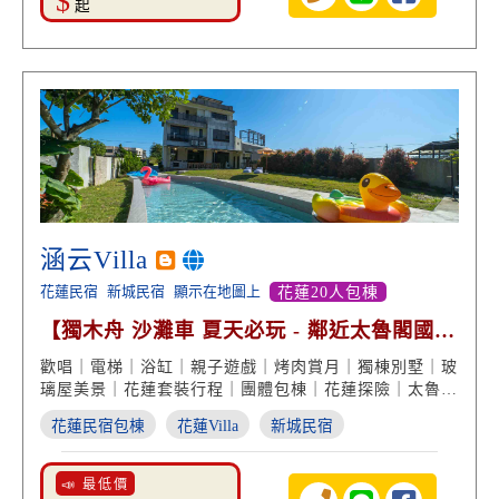
$
起
涵云Villa
花蓮民宿
新城民宿
顯示在地圖上
花蓮20人包棟
【獨木舟 沙灘車 夏天必玩 - 鄰近太魯閣國家
公園】
歡唱｜電梯｜浴缸｜親子遊戲｜烤肉賞月｜獨棟別墅｜玻
璃屋美景｜花蓮套裝行程｜團體包棟｜花蓮探險｜太魯閣
度假住宿
花蓮民宿包棟
花蓮Villa
新城民宿
📣 最低價