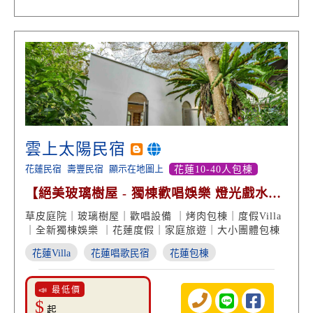
雲上太陽民宿
花蓮民宿
壽豐民宿
顯示在地圖上
花蓮10-40人包棟
【絕美玻璃樹屋 - 獨棟歡唱娛樂 燈光戲水
池】
草皮庭院｜玻璃樹屋｜歡唱設備 ｜烤肉包棟｜度假Villa
｜全新獨棟娛樂 ｜花蓮度假｜家庭旅遊｜大小團體包棟
花蓮Villa
花蓮唱歌民宿
花蓮包棟
📣 最低價
$
起