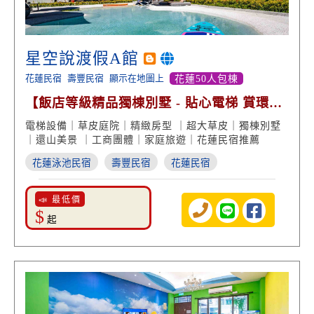
星空說渡假A館
花蓮民宿
壽豐民宿
顯示在地圖上
花蓮50人包棟
【飯店等級精品獨棟別墅 - 貼心電梯 賞環山
美景】
電梯設備｜草皮庭院｜精緻房型 ｜超大草皮｜獨棟別墅
｜還山美景 ｜工商團體｜家庭旅遊｜花蓮民宿推薦
花蓮泳池民宿
壽豐民宿
花蓮民宿
📣 最低價
$
起