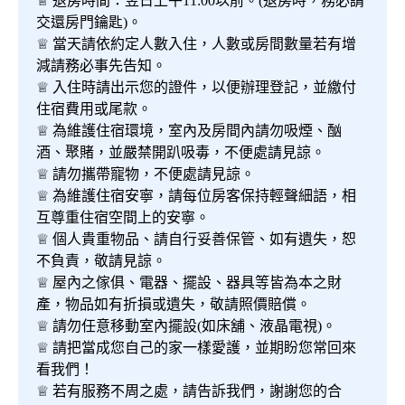
♕ 退房時間：翌日上午11:00以前。(退房時，務必請
交還房門鑰匙)。
♕ 當天請依約定人數入住，人數或房間數量若有增
減請務必事先告知。
♕ 入住時請出示您的證件，以便辦理登記，並繳付
住宿費用或尾款。
♕ 為維護住宿環境，室內及房間內請勿吸煙、酗
酒、聚賭，並嚴禁開趴吸毒，不便處請見諒。
♕ 請勿攜帶寵物，不便處請見諒。
♕ 為維護住宿安寧，請每位房客保持輕聲細語，相
互尊重住宿空間上的安寧。
♕ 個人貴重物品、請自行妥善保管、如有遺失，恕
不負責，敬請見諒。
♕ 屋內之傢俱、電器、擺設、器具等皆為本之財
產，物品如有折損或遺失，敬請照價賠償。
♕ 請勿任意移動室內擺設(如床舖、液晶電視)。
♕ 請把當成您自己的家一樣愛護，並期盼您常回來
看我們！
♕ 若有服務不周之處，請告訴我們，謝謝您的合