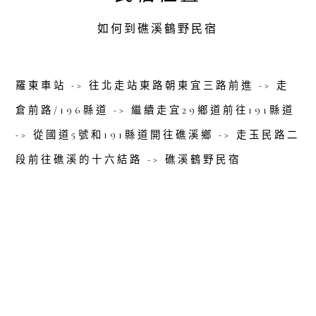
如何到礁溪鶴野民宿
羅東車站 -> 往北走站東路朝東宜三路前進 -> 走
倉前路/196縣道 -> 繼續走宜29鄉道前往191縣道
-> 從國道5號和191縣道開往礁溪鄉 -> 走玉民路二
段前往礁溪的十六結路 -> 礁溪鶴野民宿