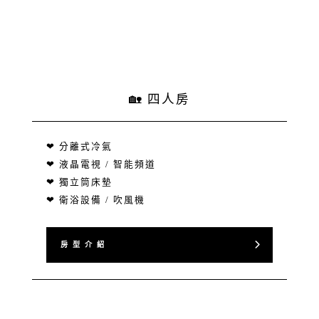
🏡 四人房
❤ 分離式冷氣
❤ 液晶電視 / 智能頻道
❤ 獨立筒床墊
❤ 衛浴設備 / 吹風機
房 型 介 紹