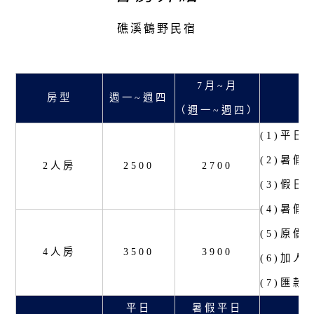
礁溪鶴野民宿
7月~月
房型
週一~週四
（週一~週四）
(1)平
(2)暑
2人房
2500
2700
(3)假
(4)暑
(5)原
4人房
3500
3900
(6)加
(7)匯款
平日
暑假平日