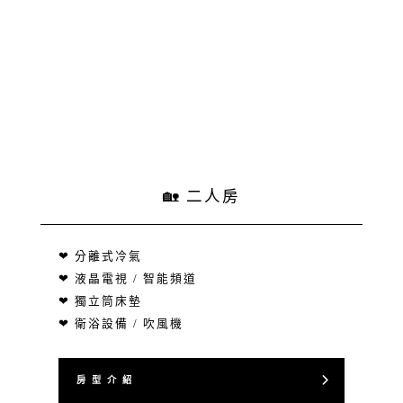
🏡 二人房
❤ 分離式冷氣
❤ 液晶電視 / 智能頻道
❤ 獨立筒床墊
❤ 衛浴設備 / 吹風機
房 型 介 紹