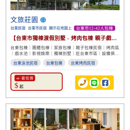
文旅莊園
台東民宿
台東市民宿
顯示在地圖上
台東市12-42人包棟
【台東市獨棟渡假別墅 - 烤肉包棟 親子戲水
影視娛樂】
台東包棟｜團體包棟｜家族包棟｜親子包棟民宿｜烤肉區
｜戲水池｜影視娛樂｜獨棟別墅｜近台東市區｜設備俱全
｜家庭親子｜台東市住宿｜台東民宿推薦
台東泳池民宿
台東包棟
台東烤肉民宿
📣 最低價
$
起