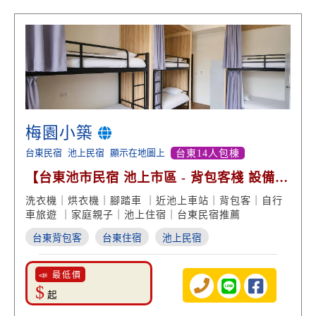
梅園小築
台東民宿
池上民宿
顯示在地圖上
台東14人包棟
【台東池市民宿 池上市區 - 背包客棧 設備齊
全】
洗衣機｜烘衣機｜腳踏車 ｜近池上車站｜背包客｜自行
車旅遊 ｜家庭親子｜池上住宿｜台東民宿推薦
台東背包客
台東住宿
池上民宿
📣 最低價
$
起