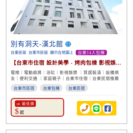
別有洞天-漢北館
台東民宿
台東市民宿
顯示在地圖上
台東14人包棟
【台東市住宿 設計美學 - 烤肉包棟 影視娛樂
好評回饋】
電梯｜電動麻將｜浴缸｜影視娛樂 ｜質感裝潢｜設備俱
全｜便利交通 ｜家庭親子｜台東市住宿｜台東民宿推薦
台東市民宿
台東包棟
台東民宿
📣 最低價
$
起