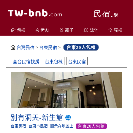
包棟
烤肉
親子
泳池
獨棟
台灣民宿
>
台東民宿
>
台東20人包棟
全台民宿找房
台東包棟
台東民宿
別有洞天-新生館
台東民宿
台東市民宿
顯示在地圖上
台東20人包棟