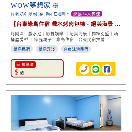
WOW夢想家
台東民宿
綠島民宿
顯示在地圖上
綠島14人包棟
【台東綠島住宿 戲水烤肉包棟 - 絕美海景 渡
假享受】
烤肉區｜戲水池｜影視娛樂 ｜絕美海景｜獨棟別墅｜酒
桶屋房型 ｜家庭親子｜綠島住宿｜台東民宿推薦
綠島民宿
綠島浮淺
台東泳池民宿
📣 最低價
$
起