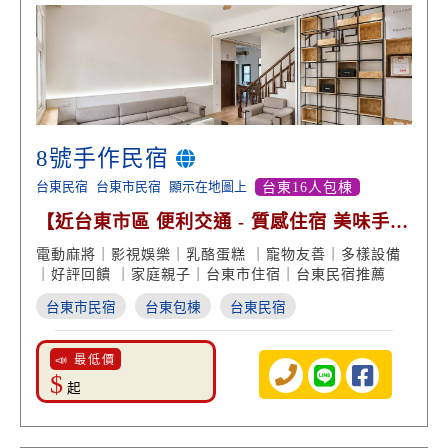
8號手作民宿
台東民宿
台東市民宿
顯示在地圖上
台東16人包棟
【近台東市區 便利交通 - 質感住宿 美味手作
甜點】
電動麻將｜影視娛樂｜乳酪蛋糕 ｜寵物友善｜多樣設備
｜好評回饋 ｜家庭親子｜台東市住宿｜台東民宿推薦
台東市民宿
台東包棟
台東民宿
📣 最低價
$
起