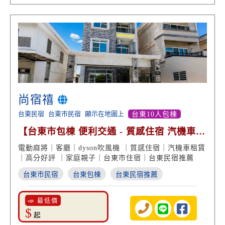
尚宿禧
台東民宿
台東市民宿
顯示在地圖上
台東10人包棟
【台東市包棟 便利交通 - 質感住宿 汽機車租
賃 高分好評】
電動麻將｜客廳｜dyson吹風機 ｜質感住宿｜汽機車租賃
｜高分好評 ｜家庭親子｜台東市住宿｜台東民宿推薦
台東市民宿
台東包棟
台東民宿推薦
📣 最低價
$
起