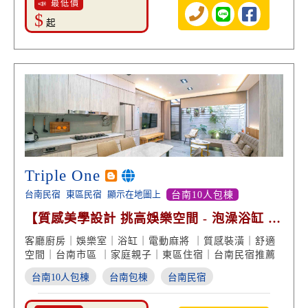
📣 最低價
$
起
Triple One
台南民宿
東區民宿
顯示在地圖上
台南10人包棟
【質感美學設計 挑高娛樂空間 - 泡澡浴缸 渡
假享受】
客廳廚房｜娛樂室｜浴缸｜電動麻將 ｜質感裝潢｜舒適
空間｜台南市區 ｜家庭親子｜東區住宿｜台南民宿推薦
台南10人包棟
台南包棟
台南民宿