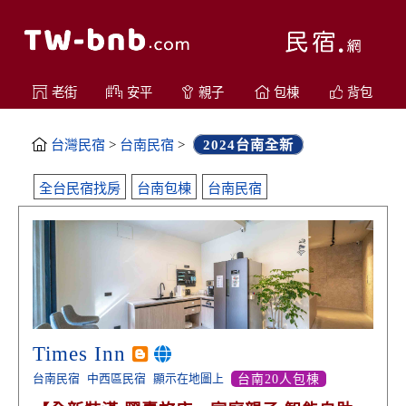
老街
安平
親子
包棟
背包
台灣民宿
>
台南民宿
>
2024台南全新
全台民宿找房
台南包棟
台南民宿
Times Inn
台南民宿
中西區民宿
顯示在地圖上
台南20人包棟