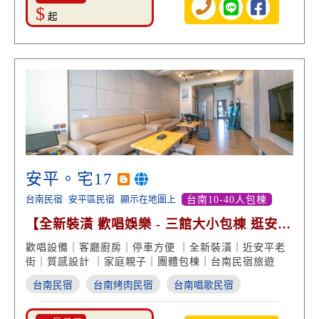
$
起
安平。宅17
台南民宿
安平區民宿
顯示在地圖上
台南10-40人包棟
【全新裝潢 歡唱娛樂 - 三館大小包棟 逛安平
老街】
歡唱設備｜客廳廚房｜停車方便 ｜全新裝潢｜近安平老
街｜質感設計 ｜家庭親子｜團體包棟｜台南民宿旅遊
台南民宿
台南烤肉民宿
台南唱歌民宿