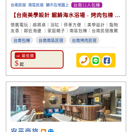
台南民宿
南區民宿
顯示在地圖上
台南12人包棟
【台南美學設計 鯤鯓海水浴場 - 烤肉包棟 大
投影螢幕】
懷舊電玩｜麻將桌｜浴缸｜停車方便 ｜美學設計｜寵物
友善｜鄰近海邊 ｜家庭親子｜南區包棟｜台南民宿推薦
台南包棟
台南南區民宿
台南烤肉民宿
📣 最低價
$
起
安平商旅