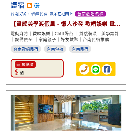
譅宿
台南民宿
中西區民宿
顯示在地圖上
台南歡唱包棟
【質感美學渡假風 - 懶人沙發 歡唱娛樂 電動
麻將室】
電動麻將｜歡唱娛樂｜Chill陽台 ｜質感裝潢｜美學設計
｜設備俱全 ｜家庭親子｜好友歡聚｜台南民宿推薦
台南歡唱民宿
台南包棟
台南民宿
📣 最低價
$
起