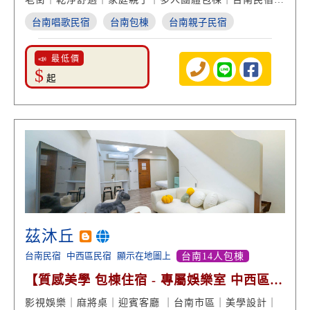
遊
台南唱歌民宿
台南包棟
台南親子民宿
📣 最低價
$
起
茲沐丘
台南民宿
中西區民宿
顯示在地圖上
台南14人包棟
【質感美學 包棟住宿 - 專屬娛樂室 中西區便
利交通】
影視娛樂｜麻將桌｜迎賓客廳 ｜台南市區｜美學設計｜