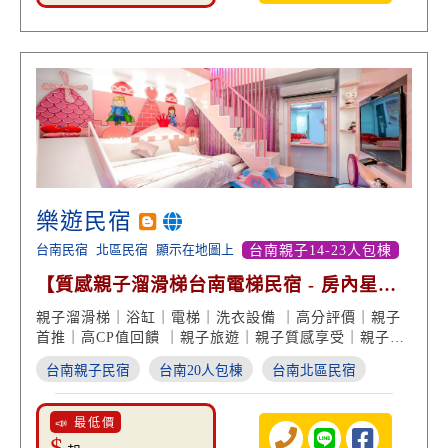
樂遊民宿
台南民宿
北區民宿
顯示在地圖上
台南親子14-23人包棟
【質感親子溜滑梯台南電梯民宿 - 房內星空
夜光彩繪】
親子溜滑梯｜浴缸｜電梯｜洗衣設備 ｜高分評價｜親子
首推｜高CP值回饋 ｜親子旅遊｜親子質感享受｜親子度
假首選
台南親子民宿
台南20人包棟
台南北區民宿
📣 最低價
$