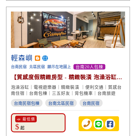
輕森嶼
台南民宿
北區民宿
顯示在地圖上
台南20人包棟
【質感度假精緻房型 - 精緻裝潢 泡澡浴缸享
受】
泡澡浴缸｜電視遊樂器｜精緻裝潢 ｜便利交通｜質感台
南住宿｜台南包棟｜三五好友｜背包機車｜台南旅遊
台南民宿包棟
台南北區民宿
台南民宿
📣 最低價
$
起