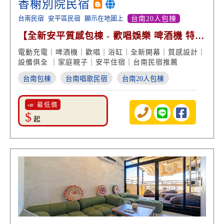
香榭別院民宿
台南民宿
安平區民宿
顯示在地圖上
台南20人包棟
【全新安平質感包棟 - 歡唱娛樂 啤酒機 特斯
拉充電】
電動充電｜啤酒機｜歡唱｜浴缸｜全新開幕｜質感設計｜
設備俱全 ｜家庭親子｜安平住宿｜台南民宿推薦
台南包棟
台南唱歌民宿
台南20人包棟
📣 最低價
$
起