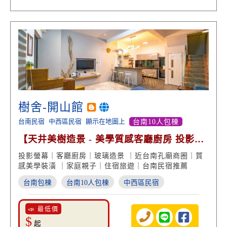
樹舍-開山館
台南民宿
中西區民宿
顯示在地圖上
台南10人包棟
【天井美樹造景 - 美學質感客廳廚房 投影螢
幕】
投影螢幕｜客廳廚房｜玻璃造景 ｜近台南孔廟商圈｜質
感美學裝潢 ｜家庭親子｜住宿旅遊｜台南民宿推薦
台南包棟
台南10人包棟
中西區民宿
📣 最低價
$
起