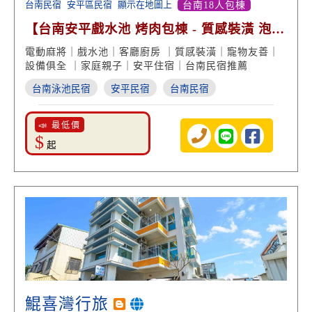
台南民宿
安平區民宿
顯示在地圖上
台南18人包棟
【台南安平戲水池 烤肉包棟 - 質感裝潢 泡澡
浴缸享受】
電動麻將｜戲水池｜客廳廚房 ｜質感裝潢｜寵物友善｜
設備俱全 ｜家庭親子｜安平住宿｜台南民宿推薦
台南泳池民宿
安平民宿
台南民宿
📣 最低價
$
起
鯤喜灣行旅