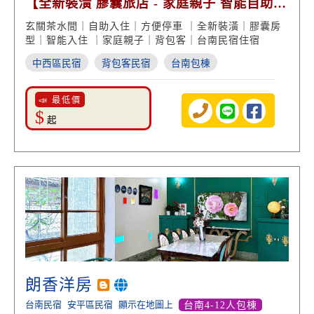
【全新裝潢 膠囊旅店 - 家庭親子 智能自助住
宿】
玄關茶水間｜自助入住｜方便停車 ｜全新裝潢｜膠囊房
型｜智能入住 ｜家庭親子｜背包客｜台南民宿住宿
中西區民宿
背包客民宿
台南包棟
📣 最低價
$
起
朗香洋房
台南民宿
安平區民宿
顯示在地圖上
台南4-12人包棟