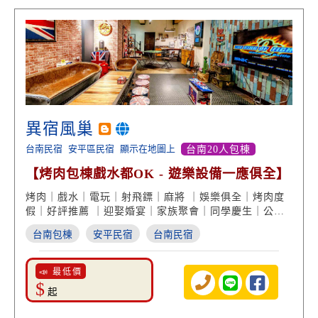
異宿風巢
台南民宿
安平區民宿
顯示在地圖上
台南20人包棟
【烤肉包棟戲水都OK - 遊樂設備一應俱全】
烤肉｜戲水｜電玩｜射飛鏢｜麻將 ｜娛樂俱全｜烤肉度
假｜好評推薦 ｜迎娶婚宴｜家族聚會｜同學慶生｜公司
旅遊
台南包棟
安平民宿
台南民宿
📣 最低價
$
起