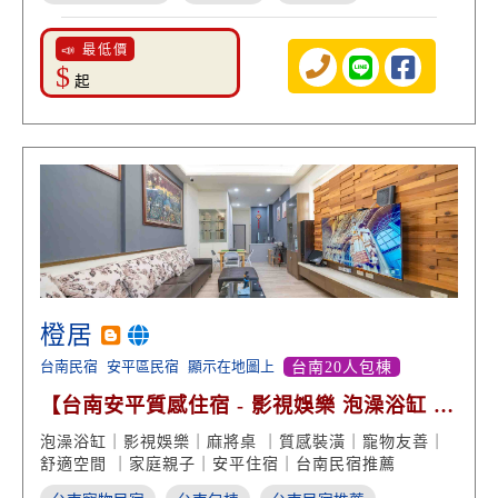
📣 最低價
$
起
橙居
台南民宿
安平區民宿
顯示在地圖上
台南20人包棟
【台南安平質感住宿 - 影視娛樂 泡澡浴缸 慢
活渡假】
泡澡浴缸｜影視娛樂｜麻將桌 ｜質感裝潢｜寵物友善｜
舒適空間 ｜家庭親子｜安平住宿｜台南民宿推薦