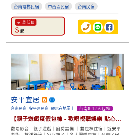
推薦
台南電梯民宿
中西區民宿
台南民宿
📣 最低價
$
起
安平宜居
台南民宿
安平區民宿
顯示在地圖上
台南8-12人包棟
【親子遊戲度假包棟 - 歡唱視聽娛樂 貼心廚
房設備】
歡唱影音｜親子遊戲｜廚房設備 ｜雙包棟住宿｜近安平
老街｜乾淨舒適｜家庭親子｜多人團體包棟｜台南民宿旅