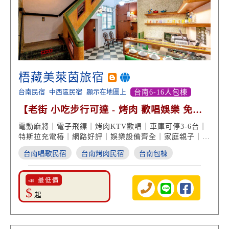
梧藏美萊茵旅宿
台南民宿
中西區民宿
顯示在地圖上
台南6-16人包棟
【老街 小吃步行可達 - 烤肉 歡唱娛樂 免費
停車 高分好評】
電動麻將｜電子飛鏢｜烤肉KTV歡唱｜車庫可停3-6台｜
特斯拉充電樁｜網路好評｜娛樂設備齊全｜家庭親子｜中
西區住宿｜台南民宿推薦
台南唱歌民宿
台南烤肉民宿
台南包棟
📣 最低價
$
起