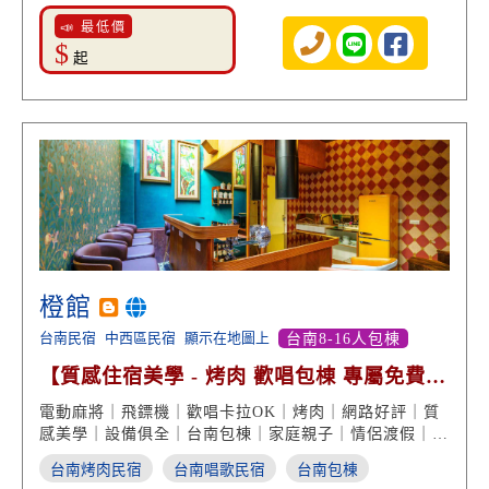
📣 最低價
$
起
橙館
台南民宿
中西區民宿
顯示在地圖上
台南8-16人包棟
【質感住宿美學 - 烤肉 歡唱包棟 專屬免費停
車 高分好評】
電動麻將｜飛鏢機｜歡唱卡拉OK｜烤肉｜網路好評｜質
感美學｜設備俱全｜台南包棟｜家庭親子｜情侶渡假｜台
南民宿推薦
台南烤肉民宿
台南唱歌民宿
台南包棟