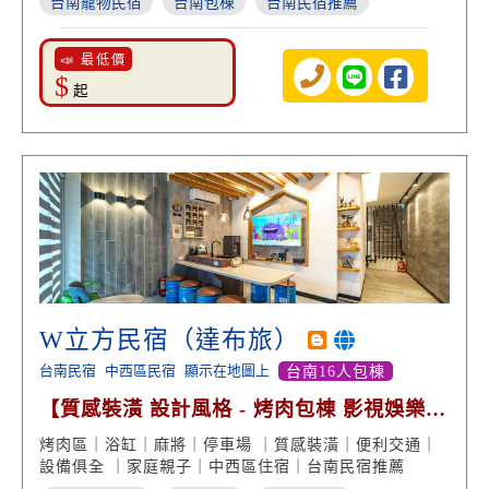
台南寵物民宿
台南包棟
台南民宿推薦
📣 最低價
$
起
W立方民宿（達布旅）
台南民宿
中西區民宿
顯示在地圖上
台南16人包棟
【質感裝潢 設計風格 - 烤肉包棟 影視娛樂
專屬停車位】
烤肉區｜浴缸｜麻將｜停車場 ｜質感裝潢｜便利交通｜
設備俱全 ｜家庭親子｜中西區住宿｜台南民宿推薦