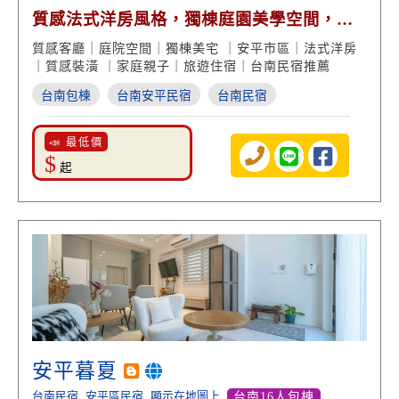
質感法式洋房風格，獨棟庭園美學空間，鄰
近安平古堡景點，慢活自在的風格設計，享
質感客廳｜庭院空間｜獨棟美宅 ｜安平市區｜法式洋房
受台南民宿鬧中取靜的悠閒渡假時光！
｜質感裝潢 ｜家庭親子｜旅遊住宿｜台南民宿推薦
台南包棟
台南安平民宿
台南民宿
📣 最低價
$
起
安平暮夏
台南民宿
安平區民宿
顯示在地圖上
台南16人包棟