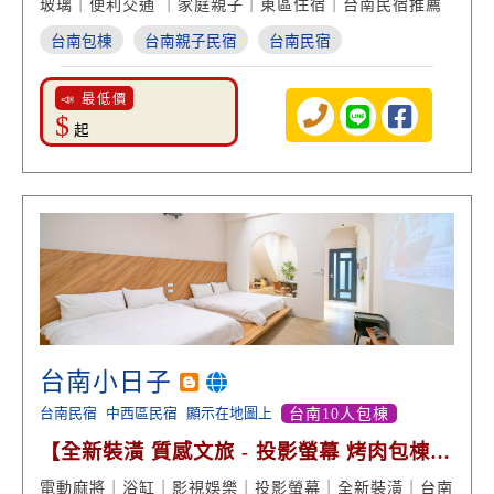
玻璃｜便利交通 ｜家庭親子｜東區住宿｜台南民宿推薦
台南包棟
台南親子民宿
台南民宿
📣 最低價
$
起
台南小日子
台南民宿
中西區民宿
顯示在地圖上
台南10人包棟
【全新裝潢 質感文旅 - 投影螢幕 烤肉包棟
泡澡享受】
電動麻將｜浴缸｜影視娛樂｜投影螢幕｜全新裝潢｜台南