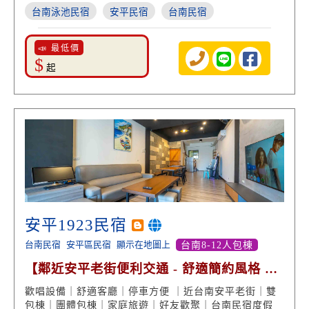
台南泳池民宿
安平民宿
台南民宿
📣 最低價
$
起
安平1923民宿
台南民宿
安平區民宿
顯示在地圖上
台南8-12人包棟
【鄰近安平老街便利交通 - 舒適簡約風格 網
路好評回饋】
歡唱設備｜舒適客廳｜停車方便 ｜近台南安平老街｜雙
包棟｜團體包棟｜家庭旅遊｜好友歡聚｜台南民宿度假