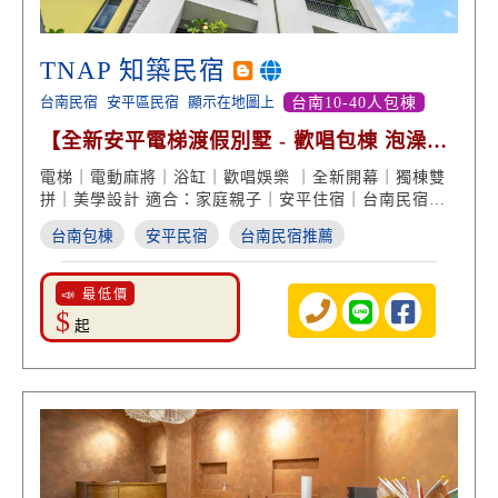
TNAP 知築民宿
台南民宿
安平區民宿
顯示在地圖上
台南10-40人包棟
【全新安平電梯渡假別墅 - 歡唱包棟 泡澡享
受 團體住宿】
電梯｜電動麻將｜浴缸｜歡唱娛樂 ｜全新開幕｜獨棟雙
拼｜美學設計 適合：家庭親子｜安平住宿｜台南民宿推
薦
台南包棟
安平民宿
台南民宿推薦
📣 最低價
$
起