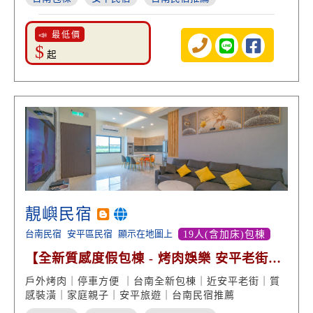
📣 最低價
$
起
靚嶼民宿
台南民宿
安平區民宿
顯示在地圖上
19人(含加床)包棟
【全新質感度假包棟 - 烤肉娛樂 安平老街美
食】
戶外烤肉｜停車方便 ｜台南全新包棟｜近安平老街｜質
感裝潢｜家庭親子｜安平旅遊｜台南民宿推薦