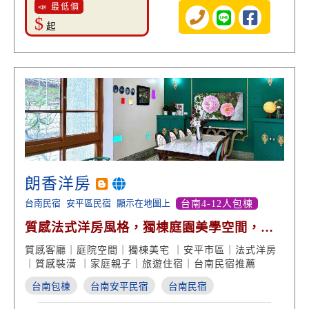
📣 最低價
$
起
朗香洋房
台南民宿
安平區民宿
顯示在地圖上
台南4-12人包棟
質感法式洋房風格，獨棟庭園美學空間，鄰
近安平古堡景點，慢活自在的風格設計，享
質感客廳｜庭院空間｜獨棟美宅 ｜安平市區｜法式洋房
受台南民宿鬧中取靜的悠閒渡假時光！
｜質感裝潢 ｜家庭親子｜旅遊住宿｜台南民宿推薦
台南包棟
台南安平民宿
台南民宿