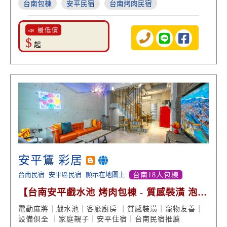
台南包棟
安平民宿
台南烤肉民宿
📣 最低價
$
起
安平鵀 彩居
台南民宿
安平區民宿
顯示在地圖上
台南18人包棟
【台南安平戲水池 烤肉包棟 - 質感裝潢 泡澡
浴缸享受】
電動麻將｜戲水池｜客廳廚房 ｜質感裝潢｜寵物友善｜
設備俱全 ｜家庭親子｜安平住宿｜台南民宿推薦