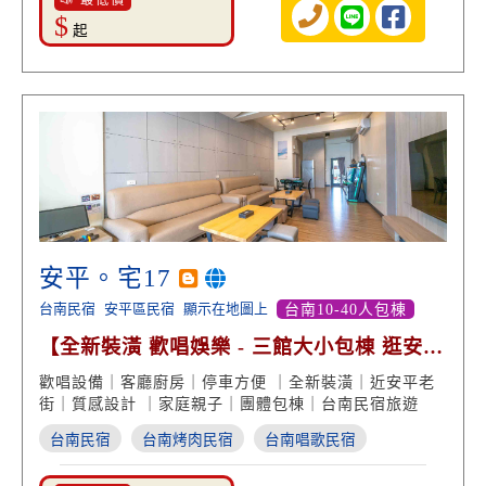
📣 最低價
$
起
安平。宅17
台南民宿
安平區民宿
顯示在地圖上
台南10-40人包棟
【全新裝潢 歡唱娛樂 - 三館大小包棟 逛安平
老街】
歡唱設備｜客廳廚房｜停車方便 ｜全新裝潢｜近安平老
街｜質感設計 ｜家庭親子｜團體包棟｜台南民宿旅遊
台南民宿
台南烤肉民宿
台南唱歌民宿