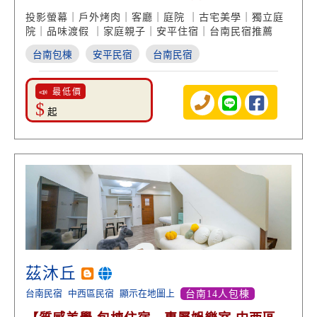
街美食】
投影螢幕｜戶外烤肉｜客廳｜庭院 ｜古宅美學｜獨立庭
院｜品味渡假 ｜家庭親子｜安平住宿｜台南民宿推薦
台南包棟
安平民宿
台南民宿
📣 最低價
$
起
茲沐丘
台南民宿
中西區民宿
顯示在地圖上
台南14人包棟