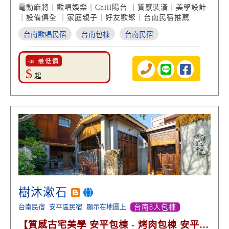
麻將室】
電動麻將｜歡唱娛樂｜Chill陽台 ｜質感裝潢｜美學設計
｜設備俱全 ｜家庭親子｜好友歡聚｜台南民宿推薦
台南歡唱民宿
台南包棟
台南民宿
📣 最低價
$
起
樹沐漱石
台南民宿
安平區民宿
顯示在地圖上
台南8人包棟
【質感古宅美學 安平包棟 - 烤肉包棟 安平老