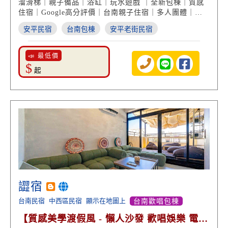
溜滑梯｜親子備品｜浴缸｜玩水遊戲 ｜全新包棟｜質感
住宿｜Google高分評價｜台南親子住宿｜多人團體｜安
平旅遊
安平民宿
台南包棟
安平老街民宿
📣 最低價
$
起
譅宿
台南民宿
中西區民宿
顯示在地圖上
台南歡唱包棟
【質感美學渡假風 - 懶人沙發 歡唱娛樂 電動