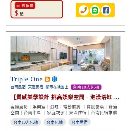
📣 最低價
$
起
Triple One
台南民宿
東區民宿
顯示在地圖上
台南10人包棟
【質感美學設計 挑高娛樂空間 - 泡澡浴缸 渡
假享受】
客廳廚房｜娛樂室｜浴缸｜電動麻將 ｜質感裝潢｜舒適
空間｜台南市區 ｜家庭親子｜東區住宿｜台南民宿推薦
台南10人包棟
台南包棟
台南民宿