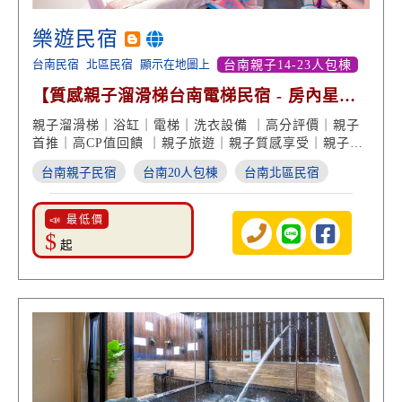
樂遊民宿
台南民宿
北區民宿
顯示在地圖上
台南親子14-23人包棟
【質感親子溜滑梯台南電梯民宿 - 房內星空
夜光彩繪】
親子溜滑梯｜浴缸｜電梯｜洗衣設備 ｜高分評價｜親子
首推｜高CP值回饋 ｜親子旅遊｜親子質感享受｜親子度
假首選
台南親子民宿
台南20人包棟
台南北區民宿
📣 最低價
$
起