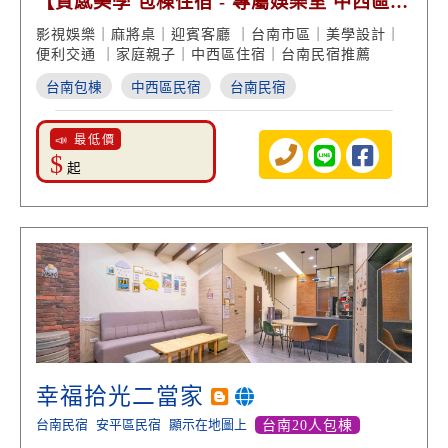
【質感美學 包棟住宿 - 專屬娛樂室 中西區便
利交通】
影視娛樂｜麻將桌｜迎賓客廳 ｜台南市區｜美學設計｜
便利交通 ｜家庭親子｜中西區住宿｜台南民宿推薦
台南包棟
中西區民宿
台南民宿
📣 最低價
$
起
幸福拾光二當家
台南民宿
安平區民宿
顯示在地圖上
台南20人包棟