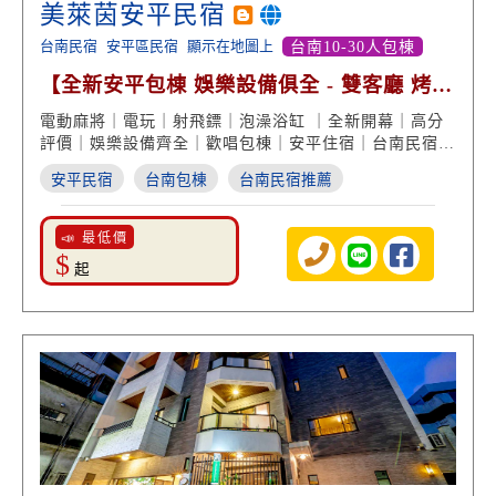
美萊茵安平民宿
台南民宿
安平區民宿
顯示在地圖上
台南10-30人包棟
【全新安平包棟 娛樂設備俱全 - 雙客廳 烤肉
歡唱 親子遊戲】
電動麻將｜電玩｜射飛鏢｜泡澡浴缸 ｜全新開幕｜高分
評價｜娛樂設備齊全｜歡唱包棟｜安平住宿｜台南民宿推
薦
安平民宿
台南包棟
台南民宿推薦
📣 最低價
$
起