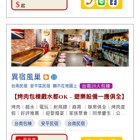
$
起
異宿風巢
台南民宿
安平區民宿
顯示在地圖上
台南20人包棟
【烤肉包棟戲水都OK - 遊樂設備一應俱全】
烤肉｜戲水｜電玩｜射飛鏢｜麻將 ｜娛樂俱全｜烤肉度
假｜好評推薦 ｜迎娶婚宴｜家族聚會｜同學慶生｜公司
旅遊
台南包棟
安平民宿
台南民宿