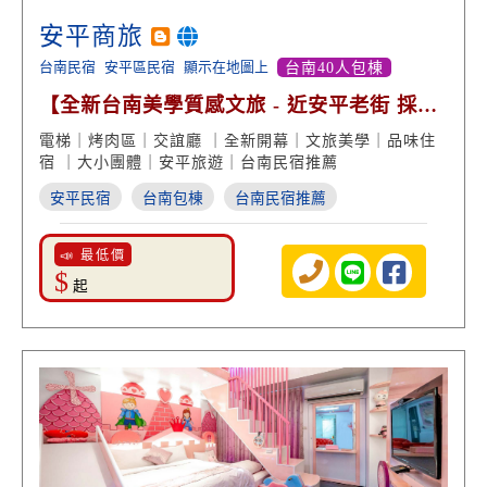
安平商旅
台南民宿
安平區民宿
顯示在地圖上
台南40人包棟
【全新台南美學質感文旅 - 近安平老街 採光
度假風】
電梯｜烤肉區｜交誼廳 ｜全新開幕｜文旅美學｜品味住
宿 ｜大小團體｜安平旅遊｜台南民宿推薦
安平民宿
台南包棟
台南民宿推薦
📣 最低價
$
起