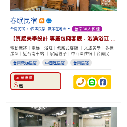
春眠民宿
台南民宿
中西區民宿
顯示在地圖上
台南30人包棟
【質感美學設計 專屬包廂客廳 - 泡澡浴缸 貼
心電梯設備】
電動麻將｜電梯｜浴缸｜包廂式客廳 ｜文旅美學｜多樣
房型｜近台南車站 ｜家庭親子｜中西區住宿｜台南民宿
推薦
台南電梯民宿
中西區民宿
台南民宿
📣 最低價
$
起