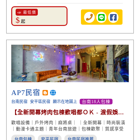
📣 最低價
$
起
AP7民宿
台南民宿
安平區民宿
顯示在地圖上
台南18人包棟
【全新開幕烤肉包棟歡唱都ＯＫ - 渡假娛樂
百分百】
歡唱設備｜戶外烤肉｜麻將桌｜ ｜全新開幕｜時尚裝潢
｜動漫卡通主題｜青年台南旅遊｜包棟歡聚｜質感享受
台南包棟
安平民宿
台南民宿推薦