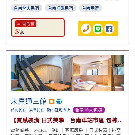
台南烤肉民宿
台南唱歌民宿
台南民宿
📣 最低價
$
起
末廣通三館
台南民宿
東區民宿
顯示在地圖上
台南10人包棟
【質感裝潢 日式美學 - 台南車站市區 包棟歡
聚享受】
電動麻將｜Switch｜浴缸｜客廳廚房 ｜日式裝潢｜挑高