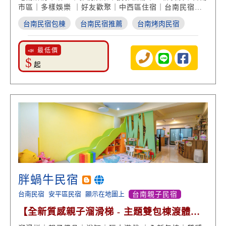
市區｜多樣娛樂 ｜好友歡聚｜中西區住宿｜台南民宿推
薦
台南民宿包棟
台南民宿推薦
台南烤肉民宿
📣 最低價
$
起
胖蝸牛民宿
台南民宿
安平區民宿
顯示在地圖上
台南親子民宿
【全新質感親子溜滑梯 - 主題雙包棟渡體
驗】