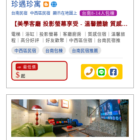
珍遇珍寓
台南民宿
中西區民宿
顯示在地圖上
台南8-14人包棟
【美學客廳 投影螢幕享受 - 溫馨體驗 質感旅
程 高分好評】
電梯｜浴缸｜投影螢幕｜客廳廚房 ｜質感住宿｜溫馨旅
程｜高分好評 ｜好友歡聚｜中西區住宿｜台南民宿推
中西區民宿
台南包棟
台南民宿推薦
📣 最低價
$
起