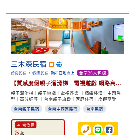
三木森民宿
台南民宿
中西區民宿
顯示在地圖上
台南20人包棟
【質感度假親子溜滑梯 - 電視遊戲 網路高分
好評】
親子溜滑梯｜親子遊戲｜電視娛樂 ｜精緻裝潢｜主題房
型｜高分好評 ｜台南親子旅遊｜家庭住宿｜度假享受
台南親子民宿
台南中西區民宿
台南民宿
📣 最低價
$
起