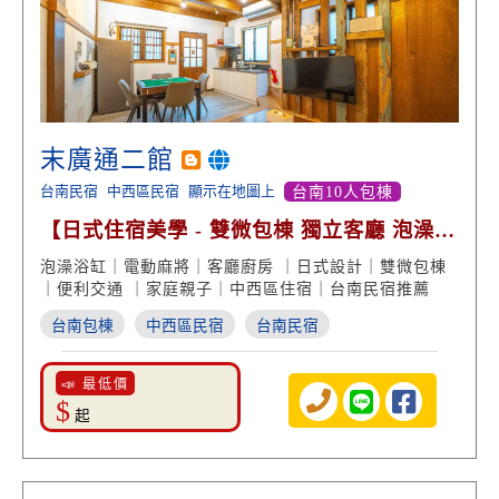
末廣通二館
台南民宿
中西區民宿
顯示在地圖上
台南10人包棟
【日式住宿美學 - 雙微包棟 獨立客廳 泡澡放
鬆享受】
泡澡浴缸｜電動麻將｜客廳廚房 ｜日式設計｜雙微包棟
｜便利交通 ｜家庭親子｜中西區住宿｜台南民宿推薦
台南包棟
中西區民宿
台南民宿
📣 最低價
$
起