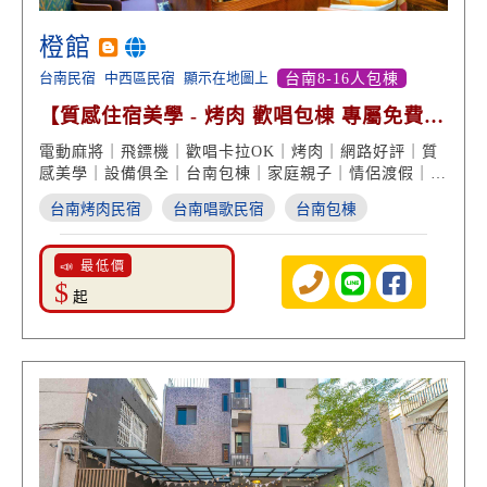
橙館
台南民宿
中西區民宿
顯示在地圖上
台南8-16人包棟
【質感住宿美學 - 烤肉 歡唱包棟 專屬免費停
車 高分好評】
電動麻將｜飛鏢機｜歡唱卡拉OK｜烤肉｜網路好評｜質
感美學｜設備俱全｜台南包棟｜家庭親子｜情侶渡假｜台
南民宿推薦
台南烤肉民宿
台南唱歌民宿
台南包棟
📣 最低價
$
起