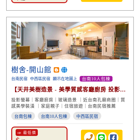
樹舍-開山館
台南民宿
中西區民宿
顯示在地圖上
台南10人包棟
【天井美樹造景 - 美學質感客廳廚房 投影螢
幕】
投影螢幕｜客廳廚房｜玻璃造景 ｜近台南孔廟商圈｜質
感美學裝潢 ｜家庭親子｜住宿旅遊｜台南民宿推薦
台南包棟
台南10人包棟
中西區民宿
📣 最低價