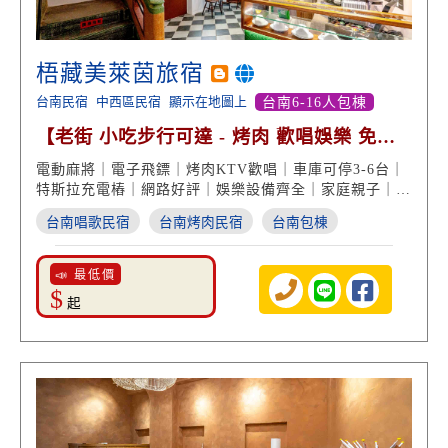
梧藏美萊茵旅宿
台南民宿
中西區民宿
顯示在地圖上
台南6-16人包棟
【老街 小吃步行可達 - 烤肉 歡唱娛樂 免費
停車 高分好評】
電動麻將｜電子飛鏢｜烤肉KTV歡唱｜車庫可停3-6台｜
特斯拉充電樁｜網路好評｜娛樂設備齊全｜家庭親子｜中
西區住宿｜台南民宿推薦
台南唱歌民宿
台南烤肉民宿
台南包棟
📣 最低價
$
起