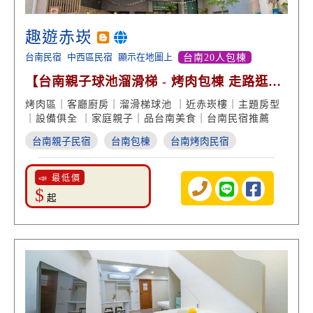
趣遊赤崁
台南民宿
中西區民宿
顯示在地圖上
台南20人包棟
【台南親子球池溜滑梯 - 烤肉包棟 走路逛赤
崁 品美食】
烤肉區｜客廳廚房｜溜滑梯球池 ｜近赤崁樓｜主題房型
｜設備俱全 ｜家庭親子｜品台南美食｜台南民宿推薦
台南親子民宿
台南包棟
台南烤肉民宿
📣 最低價
$
起