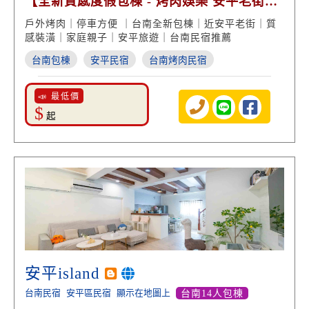
【全新質感度假包棟 - 烤肉娛樂 安平老街美
食】
戶外烤肉｜停車方便 ｜台南全新包棟｜近安平老街｜質
感裝潢｜家庭親子｜安平旅遊｜台南民宿推薦
台南包棟
安平民宿
台南烤肉民宿
📣 最低價
$
起
安平island
台南民宿
安平區民宿
顯示在地圖上
台南14人包棟