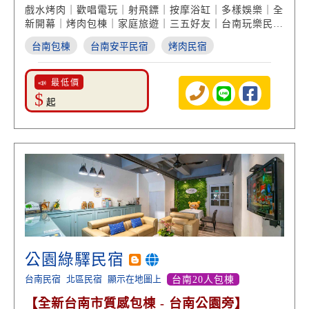
將桌】
戲水烤肉｜歡唱電玩｜射飛鏢｜按摩浴缸｜多樣娛樂｜全
新開幕｜烤肉包棟｜家庭旅遊｜三五好友｜台南玩樂民宿
首選
台南包棟
台南安平民宿
烤肉民宿
📣 最低價
$
起
公園綠驛民宿
台南民宿
北區民宿
顯示在地圖上
台南20人包棟
【全新台南市質感包棟 - 台南公園旁】