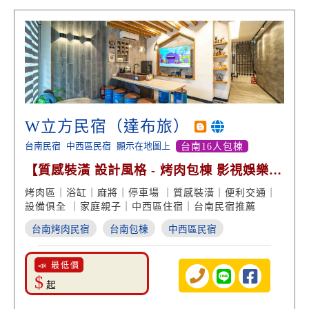
W立方民宿（達布旅）
台南民宿
中西區民宿
顯示在地圖上
台南16人包棟
【質感裝潢 設計風格 - 烤肉包棟 影視娛樂
專屬停車位】
烤肉區｜浴缸｜麻將｜停車場 ｜質感裝潢｜便利交通｜
設備俱全 ｜家庭親子｜中西區住宿｜台南民宿推薦
台南烤肉民宿
台南包棟
中西區民宿
📣 最低價
$
起