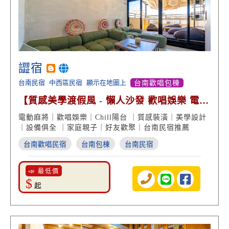
譅宿
台南民宿
中西區民宿
顯示在地圖上
台南歡唱包棟
【質感美學渡假風 - 懶人沙發 歡唱娛樂 電動
麻將室】
電動麻將｜歡唱娛樂｜Chill陽台 ｜質感裝潢｜美學設計
｜設備俱全 ｜家庭親子｜好友歡聚｜台南民宿推薦
台南歡唱民宿
台南包棟
台南民宿
📣 最低價
$
起