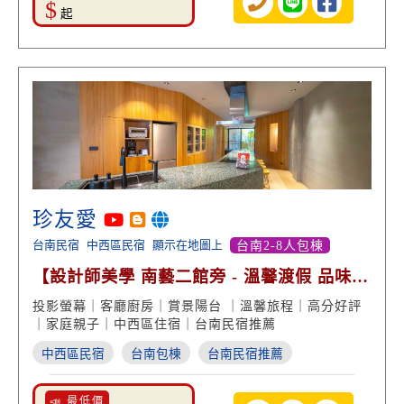
$
起
珍友愛
台南民宿
中西區民宿
顯示在地圖上
台南2-8人包棟
【設計師美學 南藝二館旁 - 溫馨渡假 品味生
活 高分好評】
投影螢幕｜客廳廚房｜賞景陽台 ｜溫馨旅程｜高分好評
｜家庭親子｜中西區住宿｜台南民宿推薦
中西區民宿
台南包棟
台南民宿推薦
📣 最低價