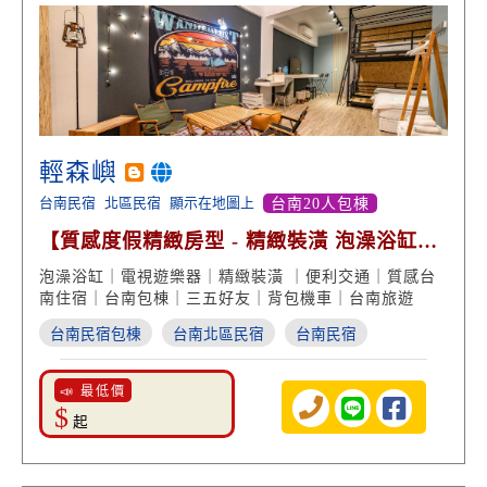
輕森嶼
台南民宿
北區民宿
顯示在地圖上
台南20人包棟
【質感度假精緻房型 - 精緻裝潢 泡澡浴缸享
受】
泡澡浴缸｜電視遊樂器｜精緻裝潢 ｜便利交通｜質感台
南住宿｜台南包棟｜三五好友｜背包機車｜台南旅遊
台南民宿包棟
台南北區民宿
台南民宿
📣 最低價
$
起