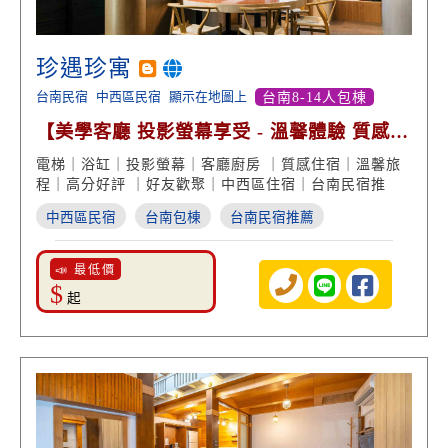
珍遇珍寓
台南民宿
中西區民宿
顯示在地圖上
台南8-14人包棟
【美學客廳 投影螢幕享受 - 溫馨體驗 質感旅
程 高分好評】
電梯｜浴缸｜投影螢幕｜客廳廚房 ｜質感住宿｜溫馨旅
程｜高分好評 ｜好友歡聚｜中西區住宿｜台南民宿推
中西區民宿
台南包棟
台南民宿推薦
📣 最低價
$
起