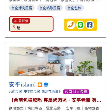
南民宿推薦
台南烤肉民宿
台南唱歌民宿
台南包棟
📣 最低價
$
起
安平island
台南民宿
安平區民宿
顯示在地圖上
台南14人包棟
【台南包棟歡唱 專屬烤肉區 - 安平老街 美食
美景享受】
歡唱娛樂｜烤肉專區｜電動麻將 ｜安平市區｜寵物友善