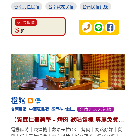
台南北區民宿
台南電梯民宿
台南民宿包棟
📣 最低價
$
起
橙館
台南民宿
中西區民宿
顯示在地圖上
台南8-16人包棟
【質感住宿美學 - 烤肉 歡唱包棟 專屬免費停
車 高分好評】
電動麻將｜飛鏢機｜歡唱卡拉OK｜烤肉｜網路好評｜質
感美學｜設備俱全｜台南包棟｜家庭親子｜情侶渡假｜台