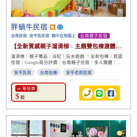
胖蝸牛民宿
台南民宿
安平區民宿
顯示在地圖上
台南親子民宿
【全新質感親子溜滑梯 - 主題雙包棟渡體
驗】
溜滑梯｜親子備品｜浴缸｜玩水遊戲 ｜全新包棟｜質感
住宿｜Google高分評價｜台南親子住宿｜多人團體｜安
平旅遊
安平民宿
台南包棟
安平老街民宿
📣 最低價
$
起