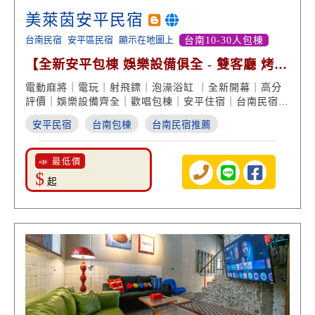
美萊茵安平民宿
台南民宿
安平區民宿
顯示在地圖上
台南10-30人包棟
【全新安平包棟 娛樂設備俱全 - 雙客廳 烤肉
歡唱 親子遊戲】
電動麻將｜電玩｜射飛鏢｜泡澡浴缸 ｜全新開幕｜高分
評價｜娛樂設備齊全｜歡唱包棟｜安平住宿｜台南民宿推
薦
安平民宿
台南包棟
台南民宿推薦
📣 最低價
$
起