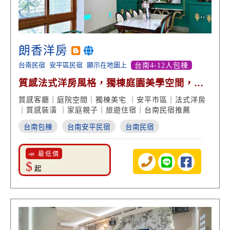
朗香洋房
台南民宿
安平區民宿
顯示在地圖上
台南4-12人包棟
質感法式洋房風格，獨棟庭園美學空間，鄰
近安平古堡景點，慢活自在的風格設計，享
質感客廳｜庭院空間｜獨棟美宅 ｜安平市區｜法式洋房
受台南民宿鬧中取靜的悠閒渡假時光！
｜質感裝潢 ｜家庭親子｜旅遊住宿｜台南民宿推薦
台南包棟
台南安平民宿
台南民宿
📣 最低價
$
起