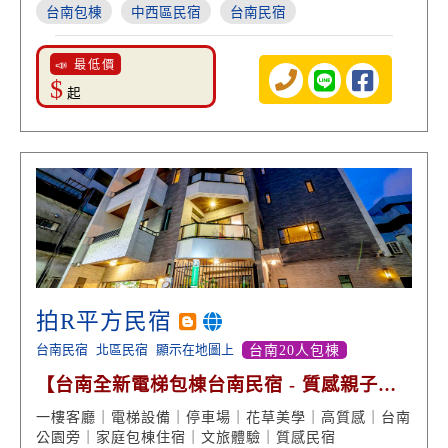
台南包棟
中西區民宿
台南民宿
📣 最低價
$
起
拍R平方民宿
台南民宿
北區民宿
顯示在地圖上
台南20人包棟
【台南全新電梯包棟台南民宿 - 質感親子文
旅】
一樓客廳｜電梯設備｜停車場｜花草美學｜高質感｜台南
公園旁｜家庭包棟住宿｜文旅體驗｜質感民宿