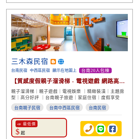
三木森民宿
台南民宿
中西區民宿
顯示在地圖上
台南20人包棟
【質感度假親子溜滑梯 - 電視遊戲 網路高分
好評】
親子溜滑梯｜親子遊戲｜電視娛樂 ｜精緻裝潢｜主題房
型｜高分好評 ｜台南親子旅遊｜家庭住宿｜度假享受
台南親子民宿
台南中西區民宿
台南民宿
📣 最低價
$
起