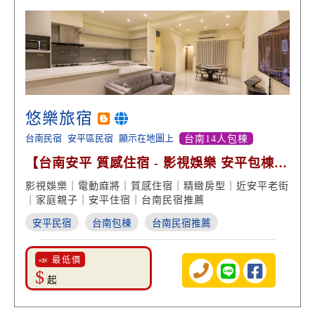
悠樂旅宿
台南民宿
安平區民宿
顯示在地圖上
台南14人包棟
【台南安平 質感住宿 - 影視娛樂 安平包棟
渡假享受】
影視娛樂｜電動麻將｜質感住宿｜精緻房型｜近安平老街
｜家庭親子｜安平住宿｜台南民宿推薦
安平民宿
台南包棟
台南民宿推薦
📣 最低價
$
起