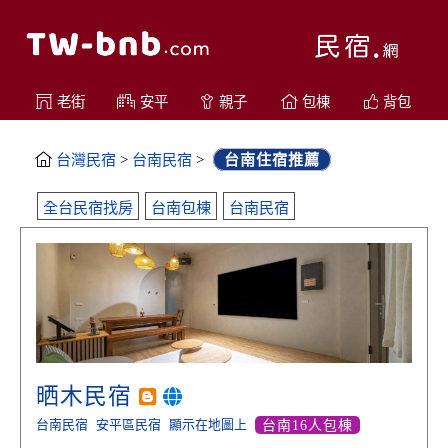
老街
安平
親子
包棟
背包
台灣民宿
>
台南民宿
>
台南住宿推薦
全台民宿找房
台南包棟
台南民宿
晒木民宿
台南民宿
安平區民宿
顯示在地圖上
台南16人包棟