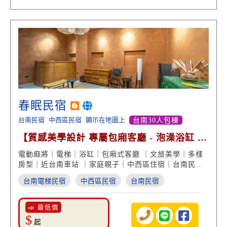
春眠民宿
台南民宿
中西區民宿
顯示在地圖上
台南30人包棟
【質感美學設計 專屬包廂客廳 - 泡澡浴缸 貼
心電梯設備】
電動麻將｜電梯｜浴缸｜包廂式客廳 ｜文旅美學｜多樣
房型｜近台南車站 ｜家庭親子｜中西區住宿｜台南民宿
推薦
台南電梯民宿
中西區民宿
台南民宿
📣 最低價
$
起