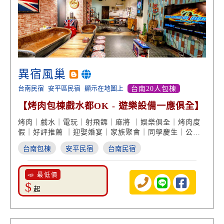
異宿風巢
台南民宿
安平區民宿
顯示在地圖上
台南20人包棟
【烤肉包棟戲水都OK - 遊樂設備一應俱全】
烤肉｜戲水｜電玩｜射飛鏢｜麻將 ｜娛樂俱全｜烤肉度
假｜好評推薦 ｜迎娶婚宴｜家族聚會｜同學慶生｜公司
旅遊
台南包棟
安平民宿
台南民宿
📣 最低價
$
起