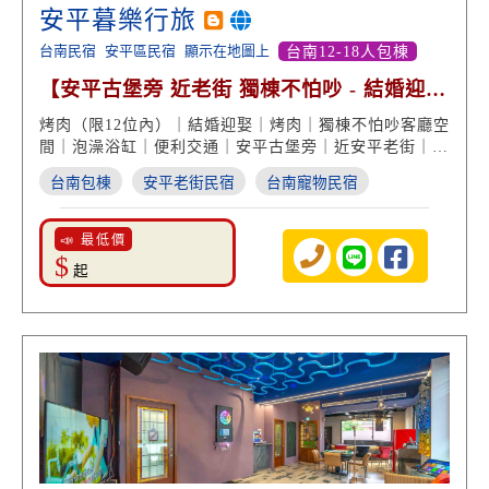
安平暮樂行旅
台南民宿
安平區民宿
顯示在地圖上
台南12-18人包棟
【安平古堡旁 近老街 獨棟不怕吵 - 結婚迎娶
歡車考肉】
烤肉（限12位內）｜結婚迎娶｜烤肉｜獨棟不怕吵客廳空
間｜泡澡浴缸｜便利交通｜安平古堡旁｜近安平老街｜家
庭旅遊｜包棟住宿｜台南民宿旅遊
台南包棟
安平老街民宿
台南寵物民宿
📣 最低價
$
起