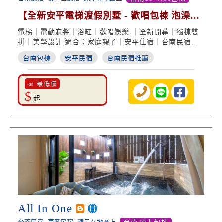
【全新安平電梯渡假別墅 - 歡唱包棟 泡澡享
受 團體住宿】
電梯｜電動麻將｜浴缸｜歡唱娛樂 ｜全新開幕｜獨棟雙
拼｜美學設計 適合：家庭親子｜安平住宿｜台南民宿推
薦
台南包棟
安平民宿
台南民宿推薦
📣 最低價
$
起
All In One
台南民宿
東區民宿
顯示在地圖上
台南20人包棟