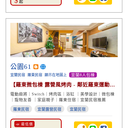
$
起
公園61
宜蘭民宿
羅東民宿
顯示在地圖上
宜蘭8人包棟
【羅東微包棟 露營風烤肉 - 鄰近羅東運動公
園 質感住宿】
電動麻將｜Switch｜烤肉區｜浴缸 ｜美學設計｜微包棟
｜寵物友善 ｜家庭親子｜羅東住宿｜宜蘭民宿推薦
羅東民宿
宜蘭露營民宿
宜蘭民宿
📣 最低價