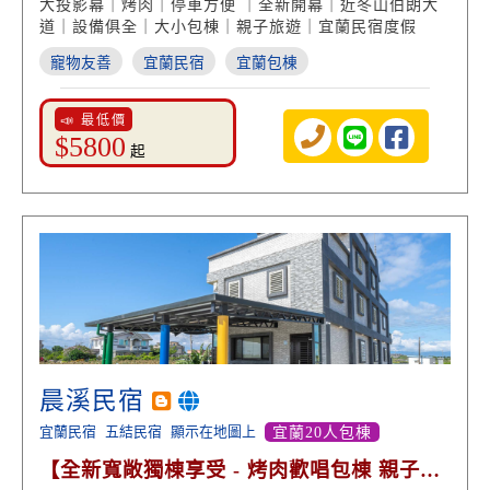
大投影幕｜烤肉｜停車方便 ｜全新開幕｜近冬山伯朗大
道｜設備俱全｜大小包棟｜親子旅遊｜宜蘭民宿度假
寵物友善
宜蘭民宿
宜蘭包棟
📣 最低價
$5800
起
晨溪民宿
宜蘭民宿
五結民宿
顯示在地圖上
宜蘭20人包棟
【全新寬敞獨棟享受 - 烤肉歡唱包棟 親子戲