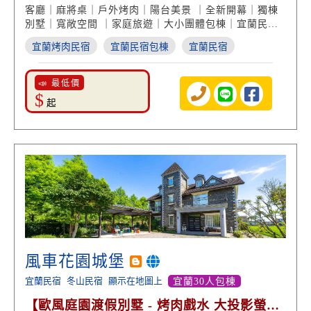
水都OK】
客廳｜麻將桌｜戶外烤肉｜陽台美景 ｜全新開幕｜獨棟
別墅｜寬敞空間 ｜家庭旅遊｜大小團體包棟｜宜蘭民宿
度假
宜蘭烤肉民宿
宜蘭民宿包棟
宜蘭民宿
📣 最低價
$
起
風車花園城堡
宜蘭民宿
冬山民宿
顯示在地圖上
宜蘭30人包棟
【歐風庭園渡假別墅 - 烤肉戲水 大投影螢幕