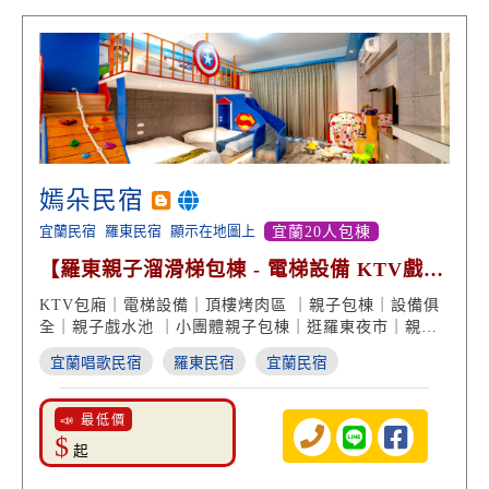
嫣朵民宿
宜蘭民宿
羅東民宿
顯示在地圖上
宜蘭20人包棟
【羅東親子溜滑梯包棟 - 電梯設備 KTV戲水
烤肉 一應俱全】
KTV包廂｜電梯設備｜頂樓烤肉區 ｜親子包棟｜設備俱
全｜親子戲水池 ｜小團體親子包棟｜逛羅東夜市｜親子
溜滑梯
宜蘭唱歌民宿
羅東民宿
宜蘭民宿
📣 最低價
$
起