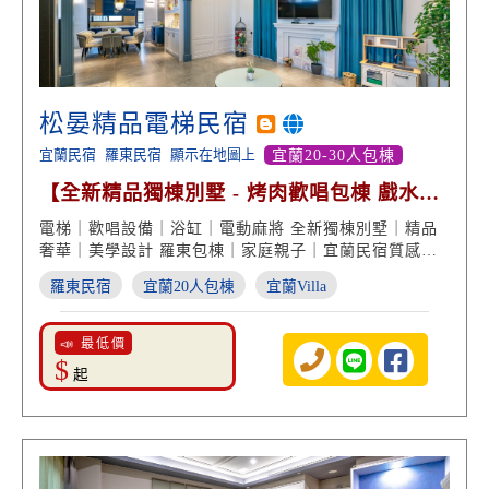
松晏精品電梯民宿
宜蘭民宿
羅東民宿
顯示在地圖上
宜蘭20-30人包棟
【全新精品獨棟別墅 - 烤肉歡唱包棟 戲水全
娛樂】
電梯｜歡唱設備｜浴缸｜電動麻將 全新獨棟別墅｜精品
奢華｜美學設計 羅東包棟｜家庭親子｜宜蘭民宿質感推
薦
羅東民宿
宜蘭20人包棟
宜蘭Villa
📣 最低價
$
起