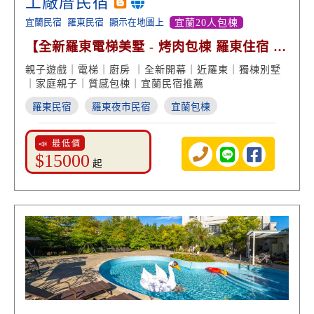
工廠厝民宿
宜蘭民宿
羅東民宿
顯示在地圖上
宜蘭20人包棟
【全新羅東電梯美墅 - 烤肉包棟 羅東住宿 親
子玩樂】
親子遊戲｜電梯｜廚房 ｜全新開幕｜近羅東｜獨棟別墅
｜家庭親子｜質感包棟｜宜蘭民宿推薦
羅東民宿
羅東夜市民宿
宜蘭包棟
📣 最低價
$15000
起