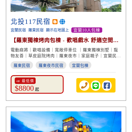
北投117民宿
宜蘭民宿
羅東民宿
顯示在地圖上
宜蘭10人包棟
【羅東獨棟烤肉包棟 - 歡唱戲水 舒適空間享
受】
電動麻將｜歡唱設備｜寬敞停車位 ｜羅東獨棟別墅｜寵
物友善｜草皮庭院烤肉｜羅東夜市｜家庭親子｜宜蘭民宿
度假
羅東民宿
羅東夜市民宿
宜蘭包棟
📣 最低價
$8800
起