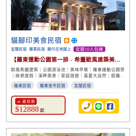
貓腳印美食民宿
宜蘭民宿
羅東民宿
顯示在地圖上
宜蘭10人包棟
【羅東運動公園第一排 - 希臘歐風建築美
學】
歐風希臘建築｜公園游泳池｜美味早餐｜羅東運動公園旁
｜綠景度假｜溪畔美景｜家庭旅遊｜喜愛大自然｜逛羅東
夜市
羅東民宿
羅東夜市民宿
宜蘭民宿
📣 最低價
$12888
起