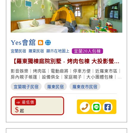
Yes會舘
宜蘭民宿
羅東民宿
顯示在地圖上
宜蘭20人包棟
【羅東獨棟庭院別墅 - 烤肉包棟 大投影螢幕
親子遊戲】
影音娛樂｜烤肉區｜電動麻將｜停車方便｜近羅東市區｜
房內親子帳篷｜設備俱全｜家庭親子｜大小團體包棟｜宜
蘭民宿旅遊
宜蘭親子民宿
羅東民宿
羅東夜市民宿
📣 最低價
$
起