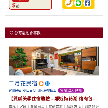
$
起
您可能也會喜歡
二月花民宿
宜蘭民宿
冬山民宿
顯示在地圖上
宜蘭12人包棟
【質感美學住宿體驗 - 鄰近梅花湖 烤肉包棟
網路好評】
電梯｜客廳｜餐廳廚房｜電動麻將｜精緻裝潢｜網路好評