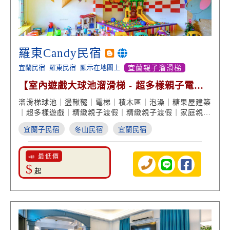
羅東Candy民宿
宜蘭民宿
羅東民宿
顯示在地圖上
宜蘭親子溜滑梯
【室內遊戲大球池溜滑梯 - 超多樣親子電動
汽機車】
溜滑梯球池｜盪鞦韆｜電梯｜積木區｜泡澡｜糖果屋建築
｜超多樣遊戲｜精緻親子渡假｜精緻親子渡假｜家庭親子
旅遊｜羅東親子旅遊
宜蘭子民宿
冬山民宿
宜蘭民宿
📣 最低價
$
起