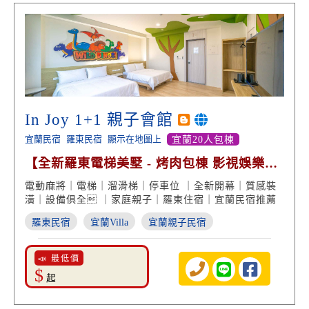
In Joy 1+1 親子會館
宜蘭民宿
羅東民宿
顯示在地圖上
宜蘭20人包棟
【全新羅東電梯美墅 - 烤肉包棟 影視娛樂室
親子溜滑梯】
電動麻將｜電梯｜溜滑梯｜停車位 ｜全新開幕｜質感裝
潢｜設備俱全 ｜家庭親子｜羅東住宿｜宜蘭民宿推薦
羅東民宿
宜蘭Villa
宜蘭親子民宿
📣 最低價
$
起