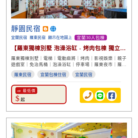
靜園民宿
宜蘭民宿
羅東民宿
顯示在地圖上
宜蘭30人包棟
【羅東獨棟別墅 泡澡浴缸 - 烤肉包棟 獨立停
車場】
羅東獨棟別墅｜電梯｜電動麻將｜烤肉｜影視娛樂｜親子
遊戲室｜免治馬桶｜泡澡浴缸｜停車場｜羅東夜市｜羅東
住宿
羅東民宿
宜蘭包棟住宿
宜蘭民宿
📣 最低價
$
起