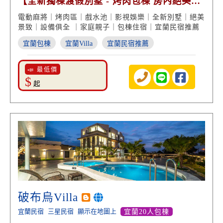
【全新獨棟渡假別墅 - 烤肉包棟 房內絕美景
致】
電動麻將｜烤肉區｜戲水池｜影視娛樂｜全新別墅｜絕美
景致｜設備俱全 ｜家庭親子｜包棟住宿｜宜蘭民宿推薦
宜蘭包棟
宜蘭Villa
宜蘭民宿推薦
📣 最低價
$
起
破布烏Villa
宜蘭民宿
三星民宿
顯示在地圖上
宜蘭20人包棟