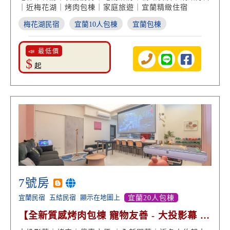
｜近梅花湖｜烤肉包棟｜家庭旅遊｜宜蘭精緻住宿
梅花湖民宿
宜蘭10人包棟
宜蘭包棟
📣 最低價
$
起
7號房
宜蘭民宿
五結民宿
顯示在地圖上
宜蘭20人包棟
【全新質感烤肉包棟 寵物友善 - 大投影幕 戲
水 設備俱全】