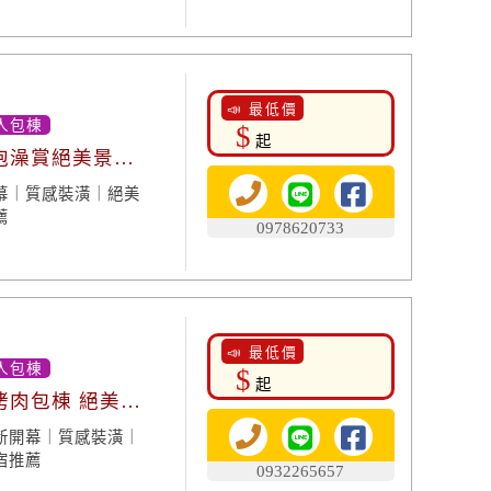
📣 最低價
人包棟
$
起
 泡澡賞絕美景
幕｜質感裝潢｜絕美
薦
0978620733
📣 最低價
人包棟
$
起
烤肉包棟 絕美景
新開幕｜質感裝潢｜
宿推薦
0932265657