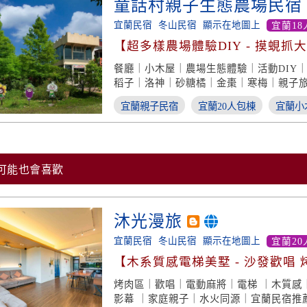
童話村親子生態農場民宿
宜蘭民宿
冬山民宿
顯示在地圖上
宜蘭18
【超多樣農場體驗DIY - 摸蜆抓
蟲】
餐廳｜小木屋｜農場生態體驗｜活動DIY
稻子｜洛神｜砂糖橘｜金棗｜寒梅｜親子
戶外教學｜螢火蟲｜獨角仙｜蠶寶寶
宜蘭親子民宿
宜蘭20人包棟
宜蘭小
可能也會喜歡
沐光漫旅
宜蘭民宿
冬山民宿
顯示在地圖上
宜蘭20
【木系質感電梯美墅 - 沙發歡唱 
螢幕】
烤肉區｜歡唱｜電動麻將｜電梯 ｜木質感
影幕 ｜家庭親子｜水火同源｜宜蘭民宿推