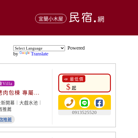
宜蘭小木屋
Powered
by
Translate
📣 最低價
illa
$
起
烤肉包棟 專屬娛
全新開幕｜大戲水池｜
宿推薦
0913525520
宿推薦