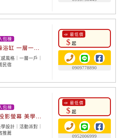
📣 最低價
人包棟
$
起
澡浴缸 一層一房
質感風格｜一層一戶｜
薦民宿
0909778890
📣 最低價
人包棟
$
起
 投影螢幕 美學設
美學設計｜活動派對｜
宿推薦
0952006999