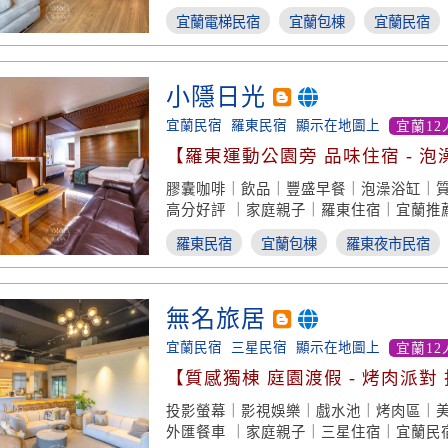
宜蘭電梯民宿
宜蘭包棟
宜蘭民宿
小隱日光
宜蘭民宿
羅東民宿
顯示在地圖上
宜蘭12
【羅東運動公園旁 品味住宿 - 泡
型 】
膠囊咖啡｜飲品｜豐盛早餐｜泡澡浴缸｜
高分好評 ｜家庭親子｜羅東住宿｜宜蘭推
羅東民宿
宜蘭包棟
羅東夜市民宿
無名旅居
宜蘭民宿
三星民宿
顯示在地圖上
宜蘭12
【質感獨棟 庭園渡假 - 烤肉派對
計】
投影螢幕｜影視娛樂｜戲水池｜烤肉區｜
外匯餐車 ｜家庭親子｜三星住宿｜宜蘭民