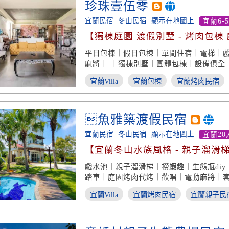
珍珠壹伍零
宜蘭民宿
冬山民宿
顯示在地圖上
宜蘭6-
【獨棟庭園 渡假別墅 - 烤肉包棟
平日包棟｜假日包棟｜單間住宿｜電梯｜
麻將｜ ｜獨棟別墅｜團體包棟｜設備俱全
宿｜宜蘭民宿推薦
宜蘭Villa
宜蘭包棟
宜蘭烤肉民宿
魚雅築渡假民宿
宜蘭民宿
冬山民宿
顯示在地圖上
宜蘭20
【宜蘭冬山水族風格 - 親子溜滑
戲水池｜親子溜滑梯｜撈蝦趣｜生態瓶di
踏車｜庭園烤肉代烤｜歡唱｜電動麻將｜
宜蘭Villa
宜蘭烤肉民宿
宜蘭親子民