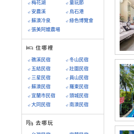
梅花湖
童玩節
安農溪
烏石港
蘇澳冷泉
綠色博覽會
張美阿嬤農場
住哪裡
礁溪民宿
冬山民宿
五結民宿
壯圍民宿
三星民宿
員山民宿
蘇澳民宿
羅東民宿
宜蘭市民宿
頭城民宿
大同民宿
南澳民宿
去哪玩