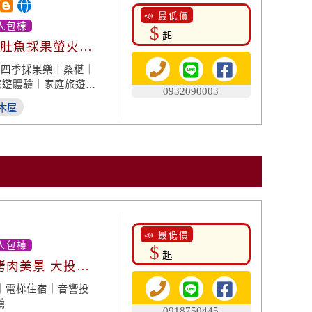
📣 最低價
人包棟
$
起
大肚魚採果螢火
｜四季採果樂｜桑椹｜
旅遊體驗｜家庭旅遊｜
0932090003
木屋
📣 最低價
人包棟
$
起
烤肉美景 大投影
｜電梯住宿｜音響投
薦
0918750445