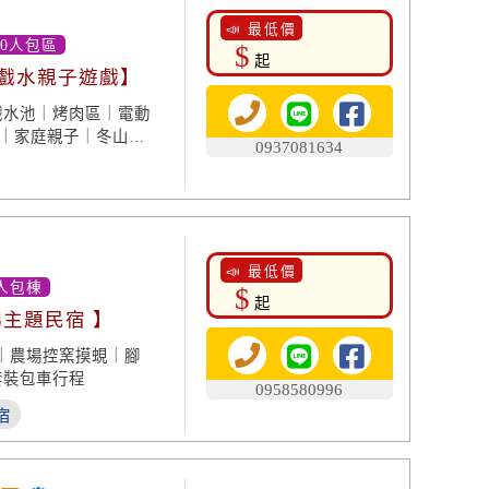
📣 最低價
50人包區
$
起
 戲水親子遊戲】
戲水池｜烤肉區｜電動
 ｜家庭親子｜冬山住
0937081634
📣 最低價
人包棟
$
起
梯主題民宿 】
y｜農場控窯摸蜆｜腳
套裝包車行程
0958580996
宿