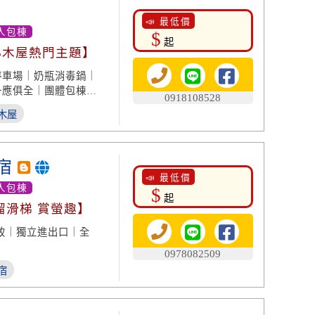
📣 最低價
人包棟
$
起
小木屋熱門主題】
停車場｜奶瓶消毒鍋｜
一應俱全｜團體包棟｜
0918108528
木屋
宿
📣 最低價
人包棟
$
起
溜滑梯 賞螢趣】
致｜獨立進出口｜全
0978082509
宿