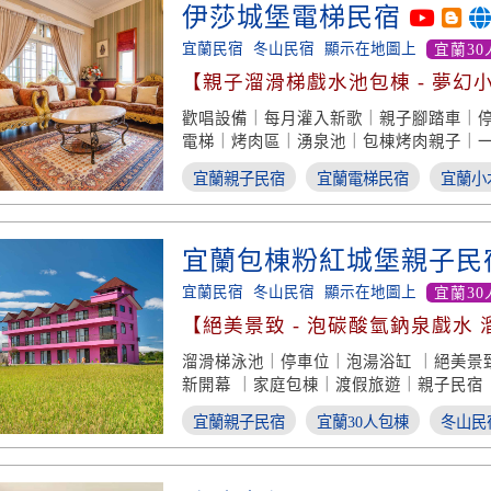
伊莎城堡電梯民宿
宜蘭民宿
冬山民宿
顯示在地圖上
宜蘭30
【親子溜滑梯戲水池包棟 - 夢幻
歡唱設備｜每月灌入新歌｜親子腳踏車｜
電梯｜烤肉區｜湧泉池｜包棟烤肉親子｜
家庭住宿｜小木屋體驗
宜蘭親子民宿
宜蘭電梯民宿
宜蘭小
宜蘭包棟粉紅城堡親子民
宜蘭民宿
冬山民宿
顯示在地圖上
宜蘭30
【絕美景致 - 泡碳酸氫鈉泉戲水 
溜滑梯泳池｜停車位｜泡湯浴缸 ｜絕美景
新開幕 ｜家庭包棟｜渡假旅遊｜親子民宿
宜蘭親子民宿
宜蘭30人包棟
冬山民