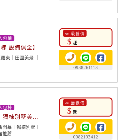
📣 最低價
人包棟
$
起
包棟 設備俱全】
羅東｜田園美景 ｜
0938261113
📣 最低價
人包棟
$
起
廳 獨棟別墅美
新開幕｜獨棟別墅｜
宿推薦
0982193412