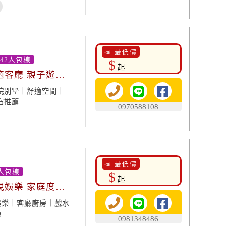
📣 最低價
-42人包棟
$
起
適客廳 親子遊戲
院別墅｜舒適空間｜
宿推薦
0970588108
📣 最低價
人包棟
$
起
視娛樂 家庭度
娛樂｜客廳廚房｜戲水
棟
0981348486