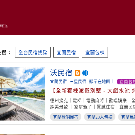
Villa
快搜：
全台民宿找房
宜蘭民宿
宜蘭包棟
沃民宿
宜蘭民宿
三星民宿
顯示在地圖上
宜蘭包棟V
【全新獨棟渡假別墅 - 大戲水池 
樂室】
德州撲克｜電梯｜電動麻將｜歡唱娛樂｜
絕美景致 ｜家庭親子｜質感住宿｜宜蘭民
宜蘭歡唱民宿
宜蘭20人包棟
宜蘭民